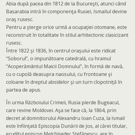
Abia după pacea din 1812 de la Bucureşti, atunci când
Basarabia intră în componenţa Rusiei, Ismailul devine
oraş rusesc.
Pentru a şterge orice urmă a ocupaţiei otomane, este
reconstruit în totalitate în stilul arhitectonic clasicizant
rusesc.
Între 1822 şi 1836, în centrul oraşului este ridicat
“Soborul”, o impunătoare catedrală, cu hramul
“Acoperământul Maicii Domnului”, în formă de navă,
cu o cupolă deasupra naosului, cu frontoane şi
coloane în dreptul absidelor şi un turn clopotniţă în
partea de apus.
În urma Războiului Crimeii, Rusia pierde Bugeacul,
care revine Moldovei. Aşa se face că, la 1864, prin
decret al domnitorului Alexandru Ioan Cuza, la Ismail
este înfiinţată Episcopia Dunării de Jos, al cărei titular,
eruditul episcop Melchisedec Ştefănescu, are în