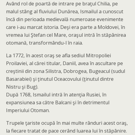
Având rol de poartă de intrare pe braţul Chilia, pe
malul stâng al fluviului Dunărea, Ismailul a cunoscut
încă din perioada medievală numeroase evenimente
care i-au marcat istoria. Deşi era parte a Moldovei, în
vremea lui Ştefan cel Mare, oraşul intră în stăpânirea
otomană, transformându-l în raia.
La 1772, în acest oraş se afla sediul Mitropoliei
Proilaviei, al cărei titular, Daniil, avea în ascultare pe
creştinii din zona Silistra, Dobrogea, Bugeacul (sudul
Basarabiei) şi ţinutul Oceacovului (ţinutul dintre
Nistru şi Bug).
După 1768, Ismailul intră în atenţia Rusiei, în
expansiunea sa către Balcani şi în detrimentul
Imperiului Otoman.
Trupele ţariste ocupă în mai multe rânduri acest oraş,
la fiecare tratat de pace cerând luarea lui în stăpânire.