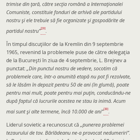
trimise din ţară, către secţia română a Internaţionalei
Comuniste, constituie fonduri de arhivă ale partidului
nostru şi ele trebuie să fie organizate şi gospodărite de
[29]
partidul nostru”
.
În timpul discuţiilor de la Kremlin din 9 septembrie
1965, revenind la problemele puse de către delegaţia
de la Bucureşti în ziua de 4 septembrie, L. Brejnev a
punctat:
„Din punctul nostru de vedere, socotim că
problemele care, într-o anumită etapă nu pot fi rezolvate,
să le lăsăm în depozit pentru 50 de ani (în glumă), poate
pentru mai mult, poate pentru mai puţin, conducându-ne
după faptul că lucrurile acestea ne stau la inimă. Acum
[30]
mai sunt şi alte termene, încă 10.000 de ani”
.
Liderul sovietic a recunoscut că
„punerea problemei
tezaurului de tov. Bârlădeanu ne-a provocat nedumeriri”
.