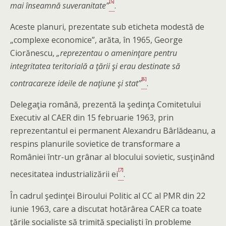
[5]
mai înseamnă suveranitate”
.
Aceste planuri, prezentate sub eticheta modestă de
„complexe economice”, arăta, în 1965, George
Ciorănescu,
„reprezentau o ameninţare pentru
integritatea teritorială a ţării şi erau destinate să
[6]
contracareze ideile de naţiune şi stat”
.
Delegaţia română, prezentă la şedinţa Comitetului
Executiv al CAER din 15 februarie 1963, prin
reprezentantul ei permanent Alexandru Bârlădeanu, a
respins planurile sovietice de transformare a
României într-un grânar al blocului sovietic, susţinând
[7]
necesitatea industrializării ei
.
În cadrul şedinţei Biroului Politic al CC al PMR din 22
iunie 1963, care a discutat hotărârea CAER ca toate
ţările socialiste să trimită specialişti în probleme