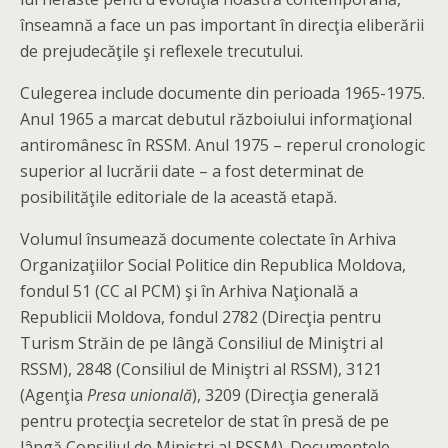
înseamnă a face un pas important în direcţia eliberării
de prejudecăţile şi reflexele trecutului.
Culegerea include documente din perioada 1965-1975.
Anul 1965 a marcat debutul războiului informaţional
antiromânesc în RSSM. Anul 1975 – reperul cronologic
superior al lucrării date – a fost determinat de
posibilităţile editoriale de la această etapă.
Volumul însumează documente colectate în Arhiva
Organizaţiilor Social Politice din Republica Moldova,
fondul 51 (CC al PCM) şi în Arhiva Naţională a
Republicii Moldova, fondul 2782 (Direcţia pentru
Turism Străin de pe lângă Consiliul de Miniştri al
RSSM), 2848 (Consiliul de Miniştri al RSSM), 3121
(Agenţia
Presa unională
), 3209 (Direcţia generală
pentru protecţia secretelor de stat în presă de pe
lângă Consiliul de Miniştri al RSSM). Documentele