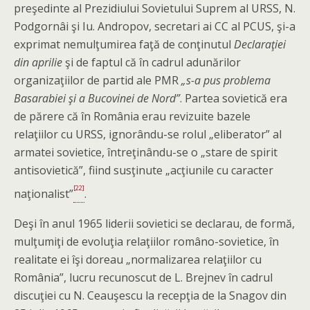
preşedinte al Prezidiului Sovietului Suprem al URSS, N.
Podgornâi şi Iu. Andropov, secretari ai CC al PCUS, şi-a
exprimat nemulţumirea faţă de conţinutul
Declaraţiei
din aprilie
şi de faptul că în cadrul adunărilor
organizaţiilor de partid ale PMR
„s-a pus problema
Basarabiei şi a Bucovinei de Nord”
. Partea sovietică era
de părere că în România erau revizuite bazele
relaţiilor cu URSS, ignorându-se rolul „eliberator” al
armatei sovietice, întreţinându-se o „stare de spirit
antisovietică”, fiind susţinute „acţiunile cu caracter
[22]
naţionalist”
.
Deşi în anul 1965 liderii sovietici se declarau, de formă,
mulţumiţi de evoluţia relaţiilor româno-sovietice, în
realitate ei îşi doreau „normalizarea relaţiilor cu
România”, lucru recunoscut de L. Brejnev în cadrul
discuţiei cu N. Ceauşescu la recepţia de la Snagov din