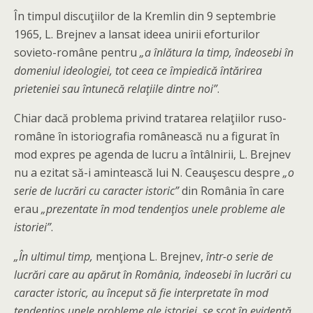
În timpul discuţiilor de la Kremlin din 9 septembrie
1965, L. Brejnev a lansat ideea unirii eforturilor
sovieto-române pentru
„a înlătura la timp, îndeosebi în
domeniul ideologiei, tot ceea ce împiedică întărirea
prieteniei sau întunecă relaţiile dintre noi”
.
Chiar dacă problema privind tratarea relaţiilor ruso-
române în istoriografia românească nu a figurat în
mod expres pe agenda de lucru a întâlnirii, L. Brejnev
nu a ezitat să-i amintească lui N. Ceauşescu despre
„o
serie de lucrări cu caracter istoric”
din România în care
erau
„prezentate în mod tendenţios unele probleme ale
istoriei”
.
„În ultimul timp,
menţiona L. Brejnev,
într-o serie de
lucrări care au apărut în România, îndeosebi în lucrări cu
caracter istoric, au început să fie interpretate în mod
tendenţios unele probleme ale istoriei, se scot în evidenţă