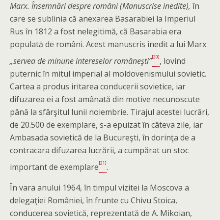
Marx. Însemnări despre români (Manuscrise inedite),
în
care se sublinia că anexarea Basarabiei la Imperiul
Rus în 1812 a fost nelegitimă, că Basarabia era
populată de români. Acest manuscris inedit a lui Marx
[20]
„servea de minune intereselor româneşti”
, lovind
puternic în mitul imperial al moldovenismului sovietic.
Cartea a produs iritarea conducerii sovietice, iar
difuzarea ei a fost amânată din motive necunoscute
până la sfârşitul lunii noiembrie. Tirajul acestei lucrări,
de 20.500 de exemplare, s-a epuizat în câteva zile, iar
Ambasada sovietică de la Bucureşti, în dorinţa de a
contracara difuzarea lucrării, a cumpărat un stoc
[21]
important de exemplare
.
În vara anului 1964, în timpul vizitei la Moscova a
delegaţiei României, în frunte cu Chivu Stoica,
conducerea sovietică, reprezentată de A. Mikoian,