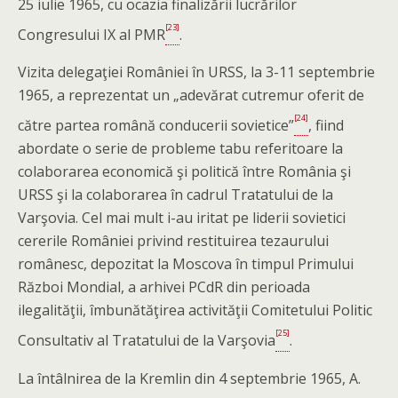
25 iulie 1965, cu ocazia finalizării lucrărilor
[23]
Congresului IX al PMR
.
Vizita delegaţiei României în URSS, la 3-11 septembrie
1965, a reprezentat un „adevărat cutremur oferit de
[24]
către partea română conducerii sovietice”
, fiind
abordate o serie de probleme tabu referitoare la
colaborarea economică şi politică între România şi
URSS şi la colaborarea în cadrul Tratatului de la
Varşovia. Cel mai mult i-au iritat pe liderii sovietici
cererile României privind restituirea tezaurului
românesc, depozitat la Moscova în timpul Primului
Război Mondial, a arhivei PCdR din perioada
ilegalităţii, îmbunătăţirea activităţii Comitetului Politic
[25]
Consultativ al Tratatului de la Varşovia
.
La întâlnirea de la Kremlin din 4 septembrie 1965, A.