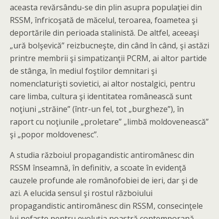
aceasta revărsându-se din plin asupra populaţiei din
RSSM, înfricoşată de măcelul, teroarea, foametea şi
deportările din perioada stalinistă. De altfel, aceeaşi
„ură bolşevică” reizbucneşte, din când în când, şi astăzi
printre membrii şi simpatizanţii PCRM, ai altor partide
de stânga, în mediul foştilor demnitari şi
nomenclaturişti sovietici, ai altor nostalgici, pentru
care limba, cultura şi identitatea românească sunt
noţiuni „străine” (într-un fel, tot „burgheze”), în
raport cu noţiunile „proletare” „limbă moldovenească”
şi „popor moldovenesc”.
A studia războiul propagandistic antiromânesc din
RSSM înseamnă, în definitiv, a scoate în evidenţă
cauzele profunde ale românofobiei de ieri, dar şi de
azi. A elucida sensul şi rostul războiului
propagandistic antiromânesc din RSSM, consecinţele
lui nefaste pentru evoluţia noastră contemporană,