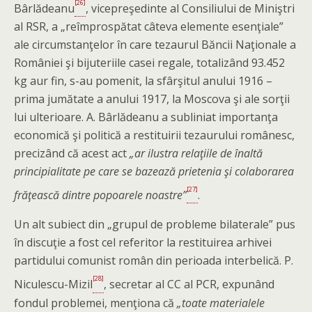
[26]
Bârlădeanu
, vicepre­şedinte al Consiliului de Miniştri
al RSR, a „reîmprospătat câteva elemente esenţiale”
ale circumstanţelor în care tezaurul Băncii Naţionale a
României şi bijuteriile casei regale, totalizând 93.452
kg aur fin, s-au pomenit, la sfârşitul anului 1916 –
prima jumătate a anului 1917, la Moscova şi ale sorţii
lui ulterioare. A. Bârlădeanu a subliniat importanţa
economică şi politică a restituirii tezaurului românesc,
precizând că acest act
„ar ilustra relaţiile de înaltă
principialitate pe care se bazează prietenia şi colaborarea
[27]
frăţească dintre popoarele noastre”
.
Un alt subiect din „grupul de probleme bilaterale” pus
în discuţie a fost cel referitor la restituirea arhivei
partidului comunist român din perioada interbelică. P.
[28]
Niculescu-Mizil
, secretar al CC al PCR, expunând
fondul problemei, menţiona că
„toate materialele