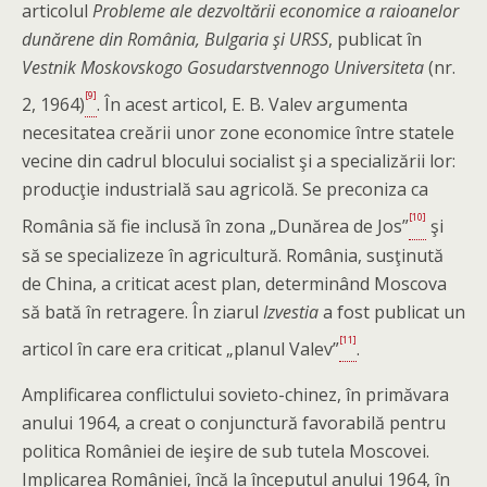
articolul
Probleme ale dezvoltării economice a raioanelor
dunărene din România, Bulgaria şi URSS
, publicat în
Vestnik Moskovskogo Gosudarstvennogo Universiteta
(nr.
[9]
2, 1964)
. În acest articol, E. B. Valev argumenta
necesitatea creării unor zone economice între statele
vecine din cadrul blocului socialist şi a specializării lor:
producţie industrială sau agricolă. Se preconiza ca
[10]
România să fie inclusă în zona „Dunărea de Jos”
şi
să se specializeze în agricultură. România, susţinută
de China, a criticat acest plan, determinând Moscova
să bată în retragere. În ziarul
Izvestia
a fost publicat un
[11]
articol în care era criticat „planul Valev”
.
Amplificarea conflictului sovieto-chinez, în primăvara
anului 1964, a creat o conjunctură favorabilă pentru
politica României de ieşire de sub tutela Moscovei.
Implicarea României, încă la începutul anului 1964, în