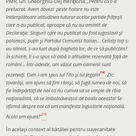
PMR, Gh. Gheorghiu-Dej menţiona:
„Pentru că s-a
prelucrat. Avem dovezi: peste hotare nu este
întâmplătoare atitudinea tuturor acelor partide frăţeşti
care n-au publicat, aproape că nu au amintit de
Declaraţie. Singurii care au publicat au fost iugoslavii şi
polonezii, puţin şi Partidul Comunist Italian… Ceilalţi toţi s-
au aliniat, s-au luat după bagheta lor, de ce să publicăm?
În schimb, li s-a spus să aibă o atitudine rezervată faţă de
români… Într-adevăr, am văzut cum oamenii sunt
[14]
rezervaţi. Cum i-am spus lui Tito şi lui Jegalin
. Zic:
tovarăşi, am ajuns să fim râioşi, să fugă lumea de noi, să
fie îndepărtaţi de noi ca nu cumva să se umple de râia
naţionalistă, să se îmbolnăvească de boala aceasta! Se
afirmă despre noi că am manifesta îngustime naţională.
[15]
Acolo am ajuns!”
.
În acelaşi context al bătăliei pentru suveranitate