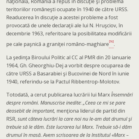
naţională, România a repus în discuţie şi problema
teritoriilor româneşti ocupate în 1940 de către URSS.
Readucerea în discuţie a acestei probleme a fost
provocată de unele declaraţii ale lui N. Hruşciov, în
decembrie 1963, referitoare la posibilitatea modificării
[16]
pe cale paşnică a graniţei româno-maghiare
.
La şedinţa Biroului Politic al CC al PMR din 20 ianuarie
1964, Gh. Gheorghiu-Dej a vorbit despre ocuparea de
către URSS a Basarabiei şi Bucovinei de Nord în iunie
1940, referindu-se la Pactul Ribbentrop-Molotov.
Totodată, a cerut publicarea lucrării lui Marx
Însemnări
despre români. Manuscrise inedite
:
„Ceea ce mi se pare
deosebit de important,
menţiona liderul de partid din
RSR,
sunt câteva lucrări la care noi nu le-am dat drumul şi
trebuie să le dăm. Este lucrarea lui Marx. Trebuie să-i dăm
drumul în masă. Avem scrisoarea de la Institutul «Marx –