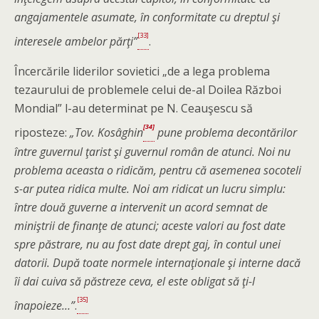
angajamentele asumate, în conformitate cu dreptul şi
[33]
interesele ambelor părţi”
.
Încercările liderilor sovietici „de a lega problema
tezaurului de problemele celui de-al Doilea Război
Mondial” l-au determinat pe N. Ceauşescu să
[34]
riposteze:
„Tov. Kosâghin
pune problema decontărilor
între guvernul ţarist şi guvernul român de atunci. Noi nu
problema aceasta o ridicăm, pentru că asemenea socoteli
s-ar putea ridica multe. Noi am ridicat un lucru simplu:
între două guverne a intervenit un acord semnat de
miniştrii de finanţe de atunci; aceste valori au fost date
spre păstrare, nu au fost date drept gaj, în contul unei
datorii. După toate normele internaţionale şi interne dacă
îi dai cuiva să păstreze ceva, el este obligat să ţi-l
[35]
înapoieze…”
.