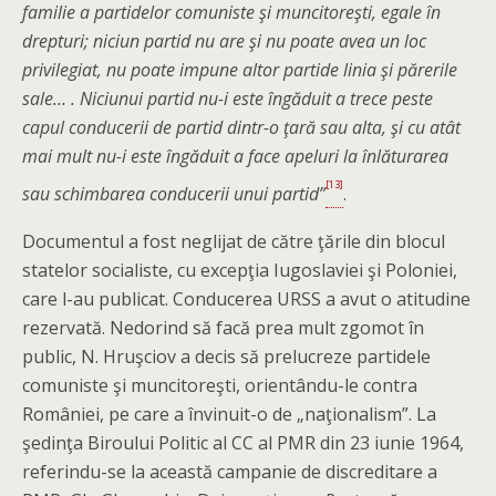
familie a partidelor comu­niste şi muncitoreşti, egale în
drepturi; niciun partid nu are şi nu poate avea un loc
privilegiat, nu poate impune altor partide linia şi părerile
sale… . Niciunui partid nu-i este îngăduit a trece peste
capul conducerii de partid dintr-o ţară sau alta, şi cu atât
mai mult nu-i este îngăduit a face apeluri la înlăturarea
[13]
sau schimbarea conducerii unui partid”
.
Documentul a fost neglijat de către ţările din blocul
statelor socialiste, cu excepţia Iugoslaviei şi Poloniei,
care l-au publicat. Conducerea URSS a avut o atitudine
rezervată. Nedorind să facă prea mult zgomot în
public, N. Hruşciov a decis să prelucreze partidele
comuniste şi muncitoreşti, orientându-le contra
României, pe care a învinuit-o de „naţionalism”. La
şedinţa Biroului Politic al CC al PMR din 23 iunie 1964,
referindu-se la această campanie de discreditare a