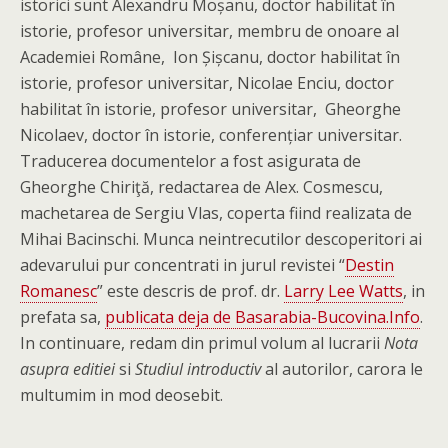
istorici sunt Alexandru Moșanu, doctor habilitat în
istorie, profesor universitar, membru de onoare al
Academiei Române, Ion Șișcanu, doctor habilitat în
istorie, profesor universitar, Nicolae Enciu, doctor
habilitat în istorie, profesor universitar, Gheorghe
Nicolaev, doctor în istorie, conferențiar universitar.
Traducerea documentelor a fost asigurata de
Gheorghe Chiriţă, redactarea de Alex. Cosmescu,
machetarea de Sergiu Vlas, coperta fiind realizata de
Mihai Bacinschi. Munca neintrecutilor descoperitori ai
adevarului pur concentrati in jurul revistei “
Destin
Romanesc
” este descris de prof. dr.
Larry Lee Watts
, in
prefata sa,
publicata deja de Basarabia-Bucovina.Info
.
In continuare, redam din primul volum al lucrarii
Nota
asupra editiei
si
Studiul introductiv
al autorilor, carora le
multumim in mod deosebit.