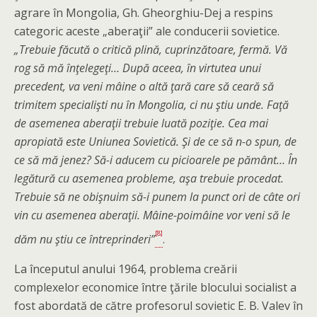
agrare în Mongolia, Gh. Gheorghiu-Dej a respins
categoric aceste „aberaţii” ale conducerii sovietice.
„Trebuie făcută o critică plină, cuprinzătoare, fermă. Vă
rog să mă înţelegeţi… După aceea, în virtutea unui
precedent, va veni mâine o altă ţară care să ceară să
trimitem specialişti nu în Mongolia, ci nu ştiu unde. Faţă
de asemenea aberaţii trebuie luată poziţie. Cea mai
apropiată este Uniunea Sovietică. Şi de ce să n-o spun, de
ce să mă jenez? Să-i aducem cu picioarele pe pământ… În
legătură cu asemenea probleme, aşa trebuie procedat.
Trebuie să ne obişnuim să-i punem la punct ori de câte ori
vin cu asemenea aberaţii. Mâine-poimâine vor veni să le
[8]
dăm nu ştiu ce întreprinderi”
.
La începutul anului 1964, problema creării
complexelor economice între ţările blocului socialist a
fost abordată de către profesorul sovietic E. B. Valev în