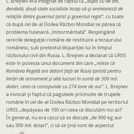
L. Brejnev era indignat de faptul că
„după 50 de ani,
deodată, două state socialiste încep să-şi amintească de
relaţiile dintre guvernul ţarist şi guvernul regal”
, cu toate
că după cel de-al Doilea Război Mondial se părea că
problema fuseseră „înmormântată”. Respingând
cererile delegaţiei române de restituire a tezaurului
românesc, sub pretextul dispariţiei lui în timpul
războiului civil din Rusia, L. Brejnev a declarat că URSS
este în posesia unui document din care
„reiese că
România Regală are datorii faţă de Rusia ţaristă pentru
livrări de armament şi alte lucruri în sumă de 300 mil.
dolari, ceea ce corespunde cu 274 tone de aur”
. L. Brejnev
a invocat şi faptul că pagubele pricinuite de trupele
române în cel de-al Doilea Război Mondial pe teritoriul
URSS „depăşeau de 100 ori ceea ce discutăm noi azi”.
În general, nu era cazul să se discute „de 900 kg aur
sau 300 mil. dolari”, ci să se ţină cont de aspectul
[31]