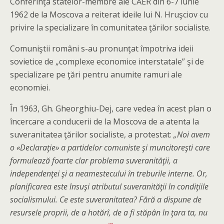
Conferinţa statelor-membre ale CAER din 6-7 iunie
1962 de la Moscova a reiterat ideile lui N. Hruşciov cu
privire la specializare în comunitatea ţărilor socialiste.
Comuniştii români s-au pronunţat împotriva ideii
sovietice de „complexe eco­nomice interstatale” şi de
specializare pe ţări pentru anumite ramuri ale
economiei.
În 1963, Gh. Gheorghiu-Dej, care vedea în acest plan o
încercare a conducerii de la Moscova de a atenta la
suveranitatea ţărilor socialiste, a protestat:
„Noi avem
o «Declaraţie» a partidelor comuniste şi muncitoreşti care
formulează foarte clar problema suveranităţii, a
independenţei şi a neamestecului în treburile interne. Or,
planificarea este însuşi atributul suveranităţii în condiţiile
socialismului. Ce este suveranitatea? Fără a dispune de
resursele proprii, de a hotărî, de a fi stăpân în ţara ta, nu