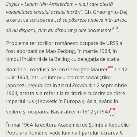
Engels – Lenin» (din Amsterdam – n.a.) care atestă
valabilitatea textului acestei lucrări”
. Gh. Gheorghiu-Dej
a cerut ca scrisoarea
„să se păstreze undeva într-un loc,
[17]
să nu dispară, cum au dispărut şi alte documente”
.
Problema teritoriilor româneşti ocupate de URSS a
fost abordată de Mao Zedong, în martie 1964, în
timpul întâlnirii de la Beijing cu delegaţia de stat a
[18]
României, condusă de Ion Gheorghe Maurer
. La 12
iulie 1964, într-un interviu acordat socialiştilor
japonezi, republicat în ziarul
Pravda
din 2 septembrie
1964, acesta s-a referit la teritoriile cucerite de către
imperiul rus şi sovietic în Europa şi Asia, având în
[19]
vedere şi ocuparea Basarabiei în 1812 şi 1940
.
În mai 1964, la editura Academiei de Ştiinţe a Republicii
Populare Române, vede lumina tiparului lucrarea
K.