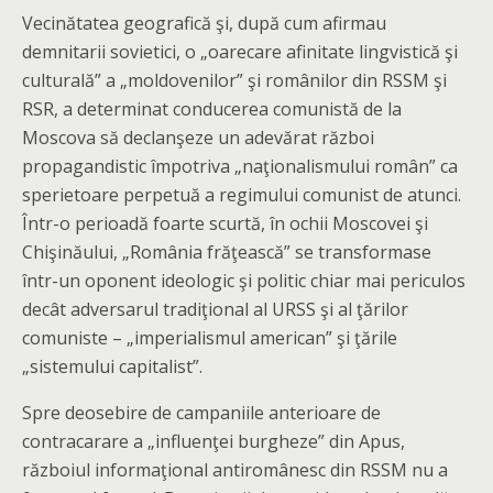
Vecinătatea geografică şi, după cum afirmau
demnitarii sovietici, o „oarecare afinitate lingvistică şi
culturală” a „moldovenilor” şi românilor din RSSM şi
RSR, a determinat conducerea comunistă de la
Moscova să declanşeze un adevărat război
propagandistic împotriva „naţionalismului român” ca
sperietoare perpetuă a regimului comunist de atunci.
Într-o perioadă foarte scurtă, în ochii Moscovei şi
Chişinăului, „România frăţească” se transformase
într-un oponent ideologic şi politic chiar mai periculos
decât adversarul tradiţional al URSS şi al ţărilor
comuniste – „imperialismul american” şi ţările
„sistemului capitalist”.
Spre deosebire de campaniile anterioare de
contracarare a „influenţei burgheze” din Apus,
războiul informaţional antiromânesc din RSSM nu a