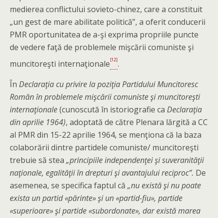
medierea conflictului sovieto-chinez, care a constituit
„un gest de mare abilitate politică”, a oferit conducerii
PMR oportunitatea de a-şi exprima propriile puncte
de vedere faţă de problemele mişcării comuniste şi
[12]
muncitoreşti internaţionale
.
În
Declaraţia cu privire la poziţia Partidului Muncitoresc
Român în problemele mişcării comuniste şi muncitoreşti
internaţionale
(cunoscută în istoriografie ca
Declaraţia
din aprilie 1964)
, adoptată de către Plenara lărgită a CC
al PMR din 15-22 aprilie 1964, se menţiona că la baza
colaborării dintre partidele comuniste/ muncitoreşti
trebuie să stea
„principiile independenţei şi suveranităţii
naţionale, egalităţii în drepturi şi avantajului reciproc”.
De
asemenea, se specifica faptul că
„n
u există şi nu poate
exista un partid «părinte» şi un «partid-fiu», partide
«superioare» şi partide «sub­ordonate», dar există marea