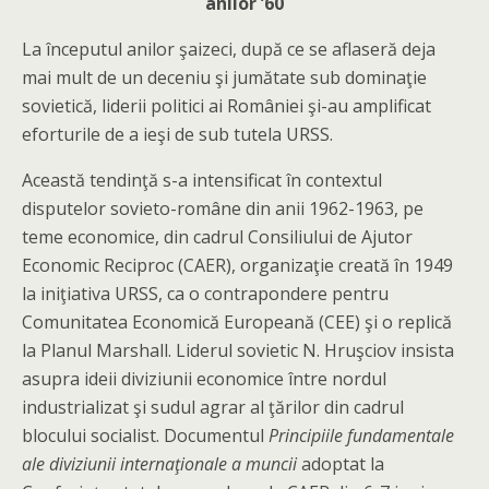
anilor ’60
La începutul anilor şaizeci, după ce se aflaseră deja
mai mult de un deceniu şi jumătate sub dominaţie
sovietică, liderii politici ai României şi-au amplificat
eforturile de a ieşi de sub tutela URSS.
Această tendinţă s-a intensificat în contextul
disputelor sovieto-române din anii 1962-1963, pe
teme economice, din cadrul Consiliului de Ajutor
Economic Reciproc (CAER), organizaţie creată în 1949
la iniţiativa URSS, ca o contrapondere pentru
Comunitatea Economică Europeană (CEE) şi o replică
la Planul Marshall. Liderul sovietic N. Hruşciov insista
asupra ideii diviziunii economice între nordul
industrializat şi sudul agrar al ţărilor din cadrul
blocului socialist. Documentul
Principiile fundamentale
ale diviziunii internaţionale a muncii
adoptat la