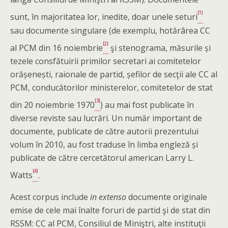
[1]
sunt, în majoritatea lor, inedite, doar unele seturi
sau documente singulare (de exemplu, hotărârea CC
[2]
al PCM din 16 noiembrie
şi stenograma, măsurile și
tezele consfătuirii primilor secretari ai comitetelor
orășenești, raionale de partid, șefilor de secţii ale CC al
PCM, conducătorilor ministerelor, comitetelor de stat
[3]
din 20 noiembrie 1970
) au mai fost publicate în
diverse reviste sau lucrări. Un număr important de
documente, publicate de către autorii prezentului
volum în 2010, au fost traduse în limba engleză și
publicate de către cercetătorul american Larry L.
[4]
Watts
.
Acest corpus include
in extenso
documente originale
emise de cele mai înalte foruri de partid şi de stat din
RSSM: CC al PCM, Consiliul de Miniştri, alte instituţii