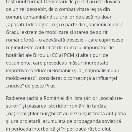
fost unul formal. Demnitarii de partid au dat dovadă
de un zel deosebit, de o combativitate ieşită din
comun, contaminând cu ura lor de clasă nu doar
„aparatul ideologic”, ci şi o parte din „oamenii muncii”.
Gradul extrem de mobilizare şi starea de spirit
românofobă – o adevărată obsesie – care cuprinsese
regimul este confirmat de numărul impunător de
hotărâri ale Biroului CC al PCM şi alte tipuri de
documente, care prevedeau măsuri îndreptate
împotriva conducerii României şi a „naţionalismului
moldovenesc”, considerat o consecinţă a influenţei
„nocive” de peste Prut.
Radierea tacită a României din lista ţărilor „socialiste-
surori” şi plasarea istoricilor români în tabăra
„naţionaliştilor burghezi” au dezlănţuit toată antipatia
şi ura proletară, acumulată de propaganda sovietică
în perioada interbelică şi în perioada războiului,