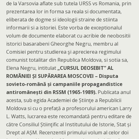
de la Varsovia aflate sub tutela URSS vs Romania, prin
prezentarea lor in forma sa reala si documentata,
eliberata de dogme si ideologii straine de stiinta
informarii si a istoriei. Este vorba de exceptionalul
volum de documente elaborat cu acribie de neobositii
istorici basarabeni Gheorghe Negru, membru al
Comisiei pentru studierea şi aprecierea regimului
comunist totalitar din Republica Moldova, si sotia sa,
Elena Negru, intitulat
„CURSUL DEOSEBIT” AL
ROMÂNIEI ȘI SUPĂRAREA MOSCOVEI – Disputa
sovieto-română și campaniile propagandistice
antiromânești din RSSM (1965-1989).
Publicata anul
acesta, sub egida Academiei de Știinţe a Republicii
Moldova si cu o prefață a profesorului american Larry
L. Watts, lucrarea este recomandată pentru editare de
către Consiliul Știinţific al Institutului de Istorie, Stat și
Drept al AȘM. Recenzentii primului volum al celor doi