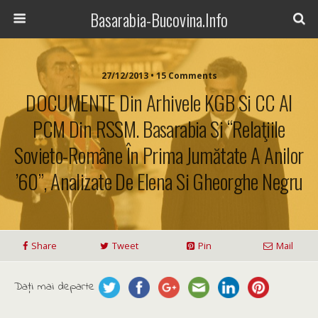
Basarabia-Bucovina.Info
27/12/2013 • 15 Comments
DOCUMENTE Din Arhivele KGB Si CC Al
PCM Din RSSM. Basarabia Si “Relaţiile
Sovieto-Române În Prima Jumătate A Anilor
’60”, Analizate De Elena Si Gheorghe Negru
Share
Tweet
Pin
Mail
Daţi mai departe