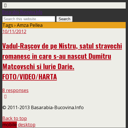
Basarabia-Bucovina.Info
Tags › Amza Pellea
10/11/2012
Vadul-Raşcov de pe Nistru, satul stravechi
romanesc in care s-au nascut Dumitru
Matcovschi si Iurie Darie.
FOTO/VIDEO/HARTA
8 responses
© 2011-2013 Basarabia-Bucovina.Info
Back to top
mobile
desktop