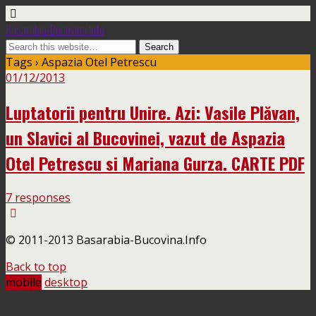
Basarabia-Bucovina.Info
Tags › Aspazia Otel Petrescu
01/12/2013
Luptatorii pentru Unire. Azi: Vasile Plăvan,
un Slavici al Bucovinei, vazut de Aspazia
Otel Petrescu si Mariana Gurza. CARTE PDF
7 responses
© 2011-2013 Basarabia-Bucovina.Info
Back to top
mobile
desktop