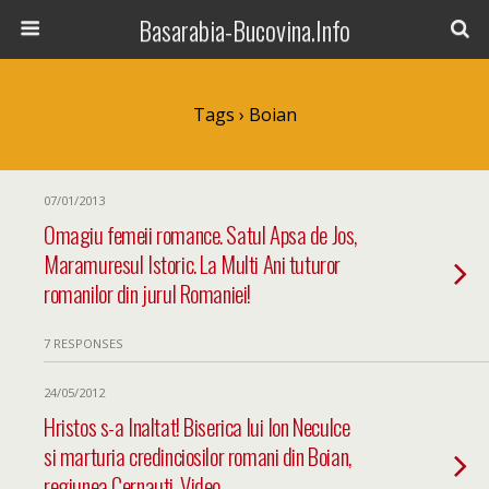
Basarabia-Bucovina.Info
Tags › Boian
07/01/2013
Omagiu femeii romance. Satul Apsa de Jos,
Maramuresul Istoric. La Multi Ani tuturor
romanilor din jurul Romaniei!
7 RESPONSES
24/05/2012
Hristos s-a Inaltat! Biserica lui Ion Neculce
si marturia credinciosilor romani din Boian,
regiunea Cernauti. Video