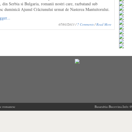
 din Serbia si Bulgaria, romanii nostri care, razbatand sub
resc duminică Ajunul Crăciunului urmat de Nasterea Mantuitorului.
07/01/2013 /
7 Comments
/
Read More
ric romanesc
Basarabia-Bucovina.Info