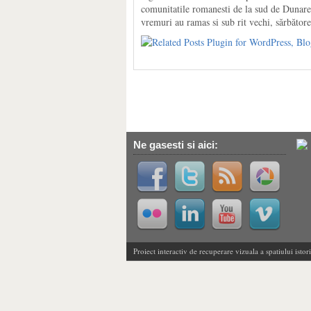
comunitatile romanesti de la sud de Dunare,
vremuri au ramas si sub rit vechi, sărbăto
Ne gasesti si aici:
Proiect interactiv de recuperare vizuala a spatiului isto