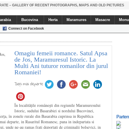
STRATE – GALLERY OF RECENT PHOTOGRAPHS, MAPS AND OLD PICTURES
arabia
Bucovina
Herta
Maramures
Masacre
Monu
Connect on Facebook
Omagiu femeii romance. Satul Apsa
de Jos, Maramuresul Istoric. La
Multi Ani tuturor romanilor din jurul
Romaniei!
Daţi mai departe
În localitățile românești din regiunile Maramuresului
Istoric, sudului Basarabiei si nordului Bucovinei,
erța, în zonele rurale din Basarabia cuprinsa in Republica
Parten
mai departe, in Rasaritul Romanesc, pana in indepartata si
ui, unde ne-au ramas frati deportati de criminalii bolsevici, in