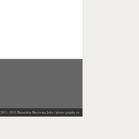
 @2011-2013
Basarabia-Bucovina.Info
/
photo-graphy.ro