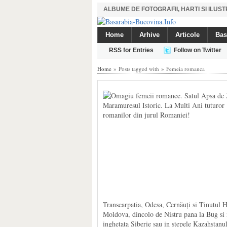
ALBUME DE FOTOGRAFII, HARTI SI ILU
Home
Arhive
Articole
Bas
RSS for Entries
Follow on Twitter
Home
» Posts tagged with » Femeia romanca
Transcarpatia, Odesa, Cernăuți si Tinutul H
Moldova, dincolo de Nistru pana la Bug si 
inghetata Siberie sau in stepele Kazahstanul