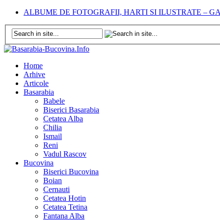
ALBUME DE FOTOGRAFII, HARTI SI ILUSTRATE – 
Home
Arhive
Articole
Basarabia
Babele
Biserici Basarabia
Cetatea Alba
Chilia
Ismail
Reni
Vadul Rascov
Bucovina
Biserici Bucovina
Boian
Cernauti
Cetatea Hotin
Cetatea Tetina
Fantana Alba