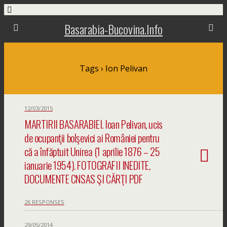
Basarabia-Bucovina.Info
Tags › Ion Pelivan
12/03/2015
MARTIRII BASARABIEI. Ioan Pelivan, ucis
de ocupanţii bolşevici ai României pentru
că a înfăptuit Unirea (1 aprilie 1876 – 25
ianuarie 1954). FOTOGRAFII INEDITE,
DOCUMENTE CNSAS ŞI CĂRŢI PDF
26 RESPONSES
29/05/2014