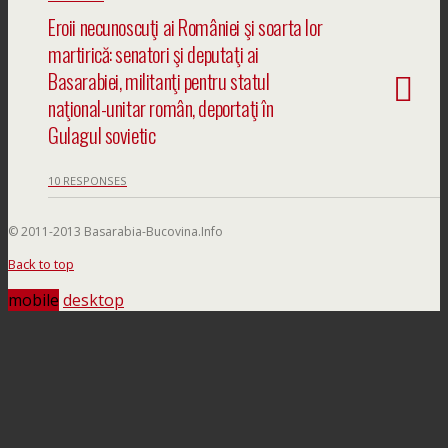
Eroii necunoscuţi ai României şi soarta lor
martirică: senatori şi deputaţi ai
Basarabiei, militanţi pentru statul
naţional-unitar român, deportaţi în
Gulagul sovietic
10 RESPONSES
© 2011-2013 Basarabia-Bucovina.Info
Back to top
mobile
desktop