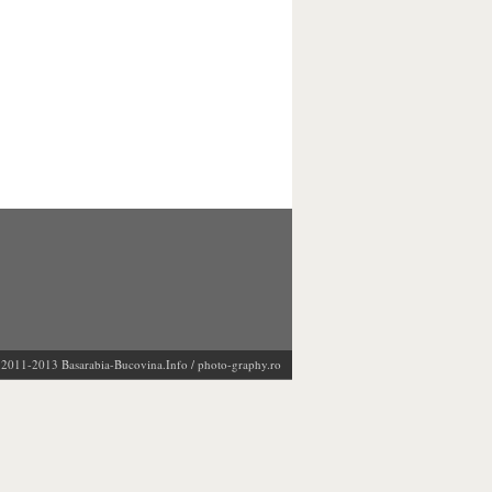
 @2011-2013
Basarabia-Bucovina.Info
/
photo-graphy.ro