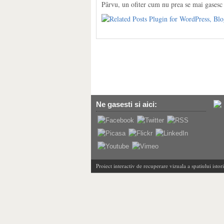
Pârvu, un ofiter cum nu prea se mai gasesc a
Ne gasesti si aici:
Proiect interactiv de recuperare vizuala a spatiului isto