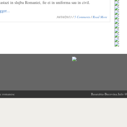
stazi in slujba Romaniei, fie ei in uniforma sau in civil.
30/10/2013 /
5 Comments
/
Read More
ric romanesc
Basarabia-Bucovina.Info