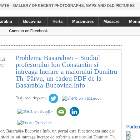
STRATE – GALLERY OF RECENT PHOTOGRAPHS, MAPS AND OLD PICTURES
arabia
Bucovina
Herta
Maramures
Masacre
Monu
Connect on Facebook
Problema Basarabiei – Studiul
profesorului Ion Constantin si
intreaga lucrare a maiorului Dumitru
Th. Pârvu, un cadou PDF de la
Basarabia-Bucovina.Info
Daţi mai departe
Parten
sor, Basarabia-Bucovina.Info, un portal care functioneaza sine die
cititorilor sai intreaga lucrare de referinta a maiorului Dumitru Th.