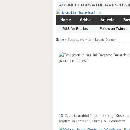
ALBUME DE FOTOGRAFII, HARTI SI ILU
Home
Arhive
Articole
Bas
RSS for Entries
Follow on Twitter
Home
» Posts tagged with » Leonid Brejnev
1812, a Basarabiei în componenţa Rusiei a f
legitim în acest act, afirma N. Ceauşescu