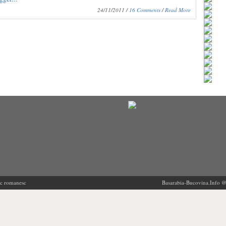
24/11/2011 /
16 Comments
/
Read More
ric romanesc
Basarabia-Bucovina.Info