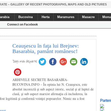
STRATE – GALLERY OF RECENT PHOTOGRAPHS, MAPS AND OLD PICTURES
arabia
Bucovina
Herta
Maramures
Masacre
Monu
Connect on Facebook
Ceauşescu în faţa lui Brejnev:
Basarabia, pamânt românesc!
Daţi mai departe
ARHIVELE SECRETE BASARABIA-
BUCOVINA.INFO – În opinia lui N. Ceauşescu, este
absolut incorectă şi sub aspect istoric, social şi al luptei de
clasă, şi sub aspect marxist afirmaţia că includerea, în
ost legitimă şi conformă voinţei popoarelor. Nimic nu a fost
Parten