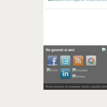
Ne gasesti si aici:
Proiect interactiv de recuperare vizuala a spatiului isto