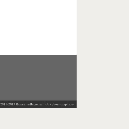
 @2011-2013
Basarabia-Bucovina.Info
/
photo-graphy.ro