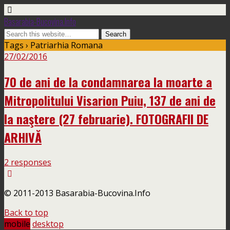
Basarabia-Bucovina.Info
Tags › Patriarhia Romana
27/02/2016
70 de ani de la condamnarea la moarte a
Mitropolitului Visarion Puiu, 137 de ani de
la naştere (27 februarie). FOTOGRAFII DE
ARHIVĂ
2 responses
© 2011-2013 Basarabia-Bucovina.Info
Back to top
mobile
desktop