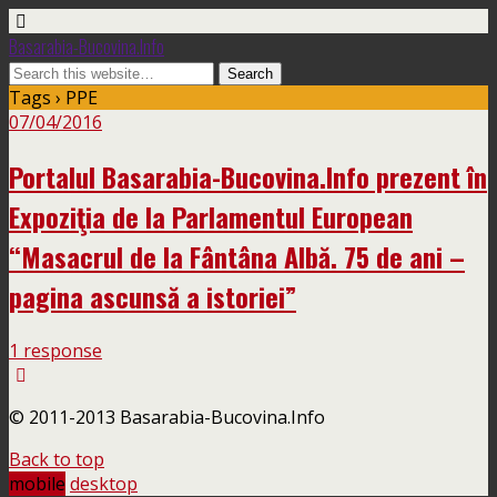
Basarabia-Bucovina.Info
Tags › PPE
07/04/2016
Portalul Basarabia-Bucovina.Info prezent în
Expoziţia de la Parlamentul European
“Masacrul de la Fântâna Albă. 75 de ani –
pagina ascunsă a istoriei”
1 response
© 2011-2013 Basarabia-Bucovina.Info
Back to top
mobile
desktop