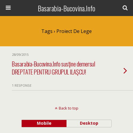
Basarabia-Bucovina.Info
Tags › Proiect De Lege
28/09/2015
Basarabia-Bucovina.Info susţine demersul
DREPTATE PENTRU GRUPUL ILAŞCU!
1 RESPONSE
Back to top
Mobile
Desktop