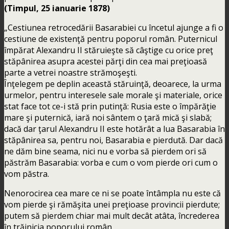
(Timpul, 25 ianuarie 1878)
„Cestiunea retrocedării Basarabiei cu încetul ajunge a fi o
cestiune de existenţă pentru poporul român. Puternicul
împărat Alexandru II stăruieşte să câştige cu orice preţ
stăpânirea asupra acestei părţi din cea mai preţioasă
parte a vetrei noastre strămoşeşti.
Înţelegem pe deplin această stăruinţă, deoarece, la urma
urmelor, pentru interesele sale morale şi materiale, orice
stat face tot ce-i stă prin putinţă: Rusia este o împărăţie
mare şi puternică, iară noi sântem o ţară mică şi slabă;
dacă dar ţarul Alexandru II este hotărât a lua Basarabia în
stăpânirea sa, pentru noi, Basarabia e pierdută. Dar dacă
ne dăm bine seama, nici nu e vorba să pierdem ori să
păstrăm Basarabia: vorba e cum o vom pierde ori cum o
vom păstra.
Nenorocirea cea mare ce ni se poate întâmpla nu este că
vom pierde şi rămăşita unei preţioase provincii pierdute;
putem să pierdem chiar mai mult decât atâta, încrederea
în trăinicia poporului român.