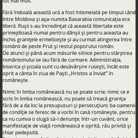
tot mai mult.
Fără îndoială această ură a fost întemeiată pe timpul când
între Moldova şi aşa-numita Basarabia comunicaţia era
liberă. Ruşii s-au încredinţat că această libertate este
primejdioasă numai pentru dânşii şi pentru aceasta au
închis graniţele ermeticeşte şi au curmat atingerea între
românii de peste Prut şi restul poporului român.
De atunci şi până acum măsurile silnice pentru stârpirea
românismului se iau fără de curmare. Administraţia,
biserica şi şcoala sunt cu desăvârşire ruseşti, încât este
oprit a cânta în ziua de Paşti „Hristos a înviat” în
româneşte.
Nimic în limba românească nu se poate scrie; nimic ce e
scris în limba românească, nu poate să treacă graniţa
fără de a da loc la presupusuri şi persecuţiuni; ba oamenii
de condiţie se feresc de a vorbi în casă româneşte, pentru
ca nu cumva o slugă să-i denunţe; într-un cuvânt, orice
manifestaţie de viaţă românească e oprită, rău privită şi
chiar pedepsită.