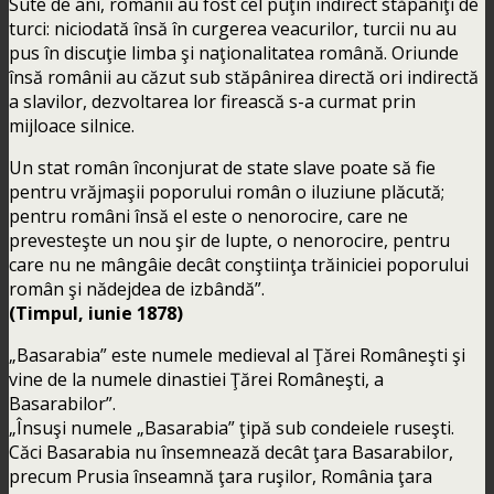
Sute de ani, românii au fost cel puţin indirect stăpâniţi de
turci: niciodată însă în curgerea veacurilor, turcii nu au
pus în discuţie limba şi naţionalitatea română. Oriunde
însă românii au căzut sub stăpânirea directă ori indirectă
a slavilor, dezvoltarea lor firească s-a curmat prin
mijloace silnice.
Un stat român înconjurat de state slave poate să fie
pentru vrăjmaşii poporului român o iluziune plăcută;
pentru români însă el este o nenorocire, care ne
prevesteşte un nou şir de lupte, o nenorocire, pentru
care nu ne mângâie decât conştiinţa trăiniciei poporului
român şi nădejdea de izbândă”.
(Timpul, iunie 1878)
„Basarabia” este numele medieval al Ţărei Româneşti şi
vine de la numele dinastiei Ţărei Româneşti, a
Basarabilor”.
„Însuşi numele „Basarabia” ţipă sub condeiele ruseşti.
Căci Basarabia nu însemnează decât ţara Basarabilor,
precum Prusia înseamnă ţara ruşilor, România ţara