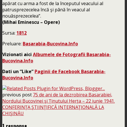
apărat cu arma a fost de la începutul veacului al
patrusprezecelea încă şi până în veacul al
nouăsprezecelea”.
(Mihai Eminescu – Opere)
Sursa:
1812
Preluare:
Basarabia-Bucovina.Info
Vizionati aici
Albumele de Fotografii Basarabia-
Bucovina.Info
Dati un “Like”
Paginii de Facebook Basarabia-
Bucovina.Info
previous post
75 de ani de la dezrobirea Basarabiei,
Nordului Bucovinei şi Ţinutului Herţa – 22 iunie 1941.
CONFERINŢA ŞTIINŢIFICĂ INTERNAŢIONALĂ LA
CHIŞINĂU
1 response