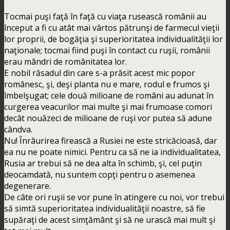
Tocmai puşi faţă în faţă cu viaţa rusească românii au
început a fi cu atât mai vârtos pătrunşi de farmecul vieţii
lor proprii, de bogăţia şi superioritatea individualităţii lor
naţionale; tocmai fiind puşi în contact cu ruşii, românii
erau mândri de românitatea lor.
E nobil răsadul din care s-a prăsit acest mic popor
românesc, şi, deşi planta nu e mare, rodul e frumos şi
îmbelşugat; cele două milioane de români au adunat în
curgerea veacurilor mai multe şi mai frumoase comori
decât nouăzeci de milioane de ruşi vor putea să adune
cândva.
Nu! Înrâurirea firească a Rusiei ne este stricăcioasă, dar
ea nu ne poate nimici. Pentru ca să ne ia individualitatea,
Rusia ar trebui să ne dea alta în schimb, şi, cel puţin
deocamdată, nu suntem copţi pentru o asemenea
degenerare.
De câte ori ruşii se vor pune în atingere cu noi, vor trebui
să simtă superioritatea individualităţii noastre, să fie
supăraţi de acest simţământ şi să ne urască mai mult şi