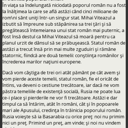
În viaţa sa îndelungată niciodată poporul român nu a fost
la înălţimea la care se află astăzi când cinci milioane de
rom\ni sânt uniţi într-un singur stat. Mihai Viteazul a
izbutit să împreune sub stăpânirea sa trei ţări şi să
pregătească întemeiarea unui stat român mai puternic, a
fost însă destul ca Mihai Viteazul să moară pentru ca
planul urzit de dânsul să se prăbuşească. Statul român de
astăzi a trecut însă prin mai multe zguduiri şi rămâne
statornic, fiindcă are două temelii: conştiinţa românilor şi
încrederea marilor naţiuni europene.
Dacă vom câştiga de trei ori atât pământ pe cât avem şi
vom pierde aceste temelii, statul român, fie el oricât de
întins, va deveni o cestiune trecătoare, iar dacă ne vom
păstra temeliile de existenţă socială, Rusia ne poate lua
ce-i place şi pierderile ne vor fi trecătoare. Astăzi e dar
timpul ca să întărim, atât în români, cât şi în popoarele
mari ale Apusului, credinţa în trăinicia poporului român.
Rusia voieşte să ia Basarabia cu orice preţ: noi nu primim
nici un preţ. Primind un preţ, am vinde; şi noi nu vindem