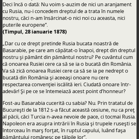
Deci încă o dată: Nu voim s-auzim de nici un aranjament
cu Rusia, nu-i concedem dreptul de a trata în numele
nostru, căci n-am însărcinat-o nici noi cu aceasta, nici
puterile europene”.
(Timpul, 28 ianuarie 1878)
„Dar cu ce drept pretinde Rusia bucata noastră de
Basarabie, pe care am căpătat-o înapoi, drept din dreptul
nostru şi pământ din pământul nostru? Pe cuvântul cum
că onoarea Rusiei cere ca să se ia o bucată din România.
Va să zică onoarea Rusiei cere ca să se ia pe nedrept o
bucată din România şi aceeaşi onoare nu cere
respectarea convenţiei iscălită ieri. Ciudată onoare într-
adevăr! Şi pe ce se întemeiază acest point d’honneur?
Fost-au Basarabia cucerită cu sabia? Nu. Prin tratatul de
Bucureşti de la 1812 s-a făcut această cesiune, nu ca preţ
al păcii, căci Turcia n-avea nevoie de pace, ci tocmai Rusia.
Napoleon era asupra intrării în Rusia şi trupele ruseşti se
întorceau în marş forţat, în ruptul capului, luând faşa
pământului românesc pe tălpile lor”.