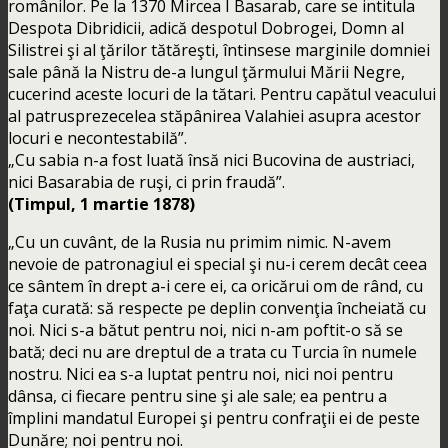
românilor. Pe la 1370 Mircea I Basarab, care se intitula
Despota Dibridicii, adică despotul Dobrogei, Domn al
Silistrei şi al ţărilor tătăreşti, întinsese marginile domniei
sale până la Nistru de-a lungul ţărmului Mării Negre,
cucerind aceste locuri de la tătari. Pentru capătul veacului
al patrusprezecelea stăpânirea Valahiei asupra acestor
locuri e necontestabilă”.
„Cu sabia n-a fost luată însă nici Bucovina de austriaci,
nici Basarabia de ruşi, ci prin fraudă”.
(Timpul, 1 martie 1878)
„Cu un cuvânt, de la Rusia nu primim nimic. N-avem
nevoie de patronagiul ei special şi nu-i cerem decât ceea
ce sântem în drept a-i cere ei, ca oricărui om de rând, cu
faţa curată: să respecte pe deplin convenţia încheiată cu
noi. Nici s-a bătut pentru noi, nici n-am poftit-o să se
bată; deci nu are dreptul de a trata cu Turcia în numele
nostru. Nici ea s-a luptat pentru noi, nici noi pentru
dânsa, ci fiecare pentru sine şi ale sale; ea pentru a
împlini mandatul Europei şi pentru confraţii ei de peste
Dunăre; noi pentru noi.