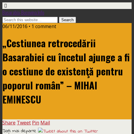
Basarabia-Bucovina.Info
06/11/2016 • 1 comment
„Cestiunea retrocedării
Basarabiei cu încetul ajunge a fi
o cestiune de existenţă pentru
poporul român” – MIHAI
EMINESCU
Share
Tweet
Pin
Mail
Daţi mai departe