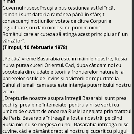
nimic!
Guvernul rusesc însuşi a pus cestiunea astfel încât
românii sunt datori a rămânea până în sfârşit
consecuenţi moţiunilor votate de către Corpurile
legiuitoare; nu dăm nimic şi nu primim nimic.
Românul care ar cuteza să atingă acest principiu ar fi un
vânzător”.
(Timpul, 10 februarie 1878)
„Pe câtă vreme Basarabia este în mâinile noastre, Rusia
nu va putea cuceri Orientul. Căci, după cât dam noi cu
socoteala din ciudatele teorii a frontierelor naturale, a
barierelor ostile de învins şi a victoriilor repurtate la
Cahul şi Ismail, cam asta este intenţia puternicului nostru
vecin”.
„Drepturile noastre asupra întregii Basarabii sunt prea
vechi şi prea bine întemeiate, pentru a ni se vorbi cu
umbra de cuvânt de onoarea Rusiei angajata prin tratatul
de Paris. Basarabia întreagă a fost a noastră, pe când
Rusia nici nu se megieşa cu noi, Basarabia întreagă ni se
cuvine, căci e pământ drept al nostru şi cucerit cu plugul,