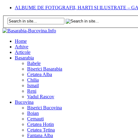
ALBUME DE FOTOGRAFII, HARTI SI ILUSTRATE – 
Home
Arhive
Articole
Basarabia
Babele
Biserici Basarabia
Cetatea Alba
Chilia
Ismail
Reni
Vadul Rascov
Bucovina
Biserici Bucovina
Boian
Cernauti
Cetatea Hotin
Cetatea Tetina
Fantana Alba