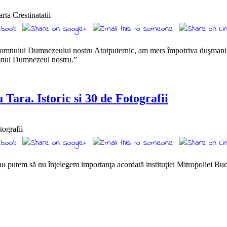
mnului Dumnezeului nostru Atotputernic, am mers împotriva duşmanilor cre
Domnul Dumnezeul nostru.”
 Tara. Istoric si 30 de Fotografii
nu putem să nu înţelegem importanţa acordată instituţiei Mitropoliei Buco