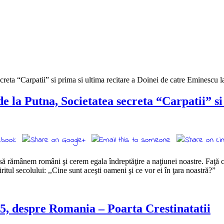
e la Putna, Societatea secreta “Carpatii” si
rămânem români şi cerem egala îndreptăţire a naţiunei noastre. Faţă cu
iritul secolului: ,,Cine sunt aceşti oameni şi ce vor ei în ţara noastră?”
475, despre Romania – Poarta Crestinatatii