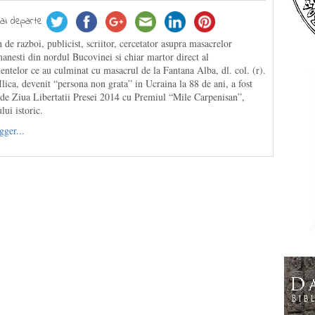
ai departe
 de razboi, publicist, scriitor, cercetator asupra masacrelor
anesti din nordul Bucovinei si chiar martor direct al
ntelor ce au culminat cu masacrul de la Fantana Alba, dl. col. (r).
Ilica, devenit “persona non grata” in Ucraina la 88 de ani, a fost
 de Ziua Libertatii Presei 2014 cu Premiul “Mile Carpenisan”,
ui istoric.