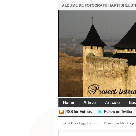
ALBUME DE FOTOGRAFII, HARTI SI ILU
Home
Arhive
Articole
Bas
RSS for Entries
Follow on Twitter
Home
» Posts tagged with » In Memoriam Mile Carpe