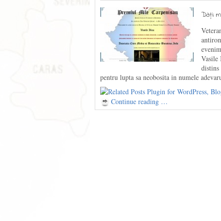
Daţi m
Veteran
antirom
evenime
Vasile 
distins
pentru lupta sa neobosita in numele adevarul
Continue reading …