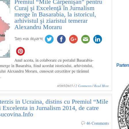
Premiul “Mile Cărpenişan” pentru
Curaj şi Excelenţă în Jurnalism
merge în Basarabia, la istoricul,
arhivistul şi ziaristul temerar
Alexandru Moraru
Daţi mai departe
Anul acesta, în colaborare cu portalul Basarabia-
rge în Basarabia, fiind acordat istoricului, arhivistului,
Parten
erului Alexandru Moraru, cunoscut cercetător pe tărâmul
.
05/05/2015 /
2 Comments
/
Read More
nterzis in Ucraina, distins cu Premiul “Mile
 Excelenta in Jurnalism 2014, de catre
Bucovina.Info
46 Comments