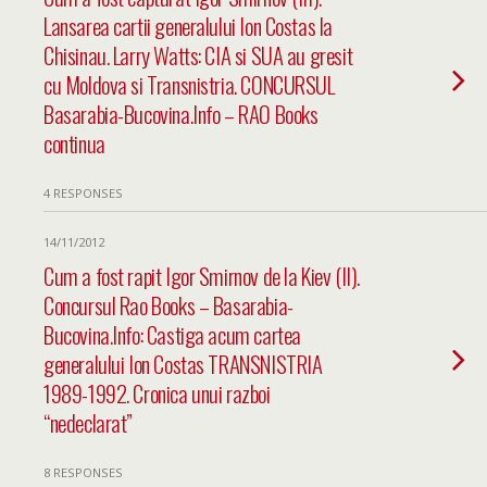
Lansarea cartii generalului Ion Costas la
Chisinau. Larry Watts: CIA si SUA au gresit
cu Moldova si Transnistria. CONCURSUL
Basarabia-Bucovina.Info – RAO Books
continua
4 RESPONSES
14/11/2012
Cum a fost rapit Igor Smirnov de la Kiev (II).
Concursul Rao Books – Basarabia-
Bucovina.Info: Castiga acum cartea
generalului Ion Costas TRANSNISTRIA
1989-1992. Cronica unui razboi
“nedeclarat”
8 RESPONSES