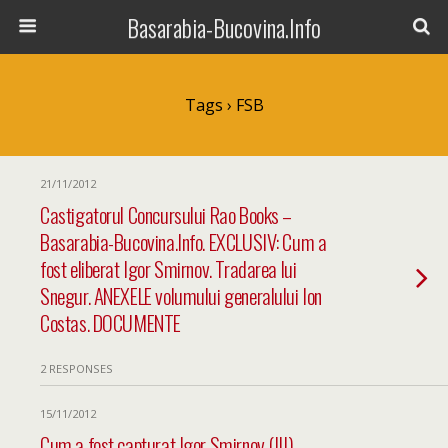
Basarabia-Bucovina.Info
Tags › FSB
21/11/2012
Castigatorul Concursului Rao Books –
Basarabia-Bucovina.Info. EXCLUSIV: Cum a
fost eliberat Igor Smirnov. Tradarea lui
Snegur. ANEXELE volumului generalului Ion
Costas. DOCUMENTE
2 RESPONSES
15/11/2012
Cum a fost capturat Igor Smirnov (III).