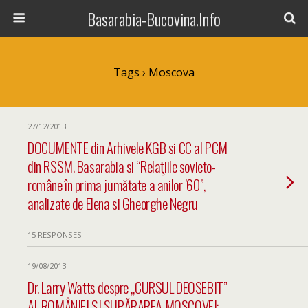
Basarabia-Bucovina.Info
Tags › Moscova
27/12/2013
DOCUMENTE din Arhivele KGB si CC al PCM
din RSSM. Basarabia si “Relaţiile sovieto-
române în prima jumătate a anilor ’60”,
analizate de Elena si Gheorghe Negru
15 RESPONSES
19/08/2013
Dr. Larry Watts despre „CURSUL DEOSEBIT”
AL ROMÂNIEI ȘI SUPĂRAREA MOSCOVEI: