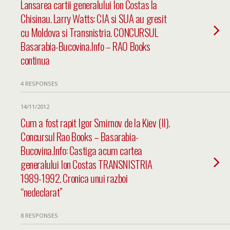
Lansarea cartii generalului Ion Costas la
Chisinau. Larry Watts: CIA si SUA au gresit
cu Moldova si Transnistria. CONCURSUL
Basarabia-Bucovina.Info – RAO Books
continua
4 RESPONSES
14/11/2012
Cum a fost rapit Igor Smirnov de la Kiev (II).
Concursul Rao Books – Basarabia-
Bucovina.Info: Castiga acum cartea
generalului Ion Costas TRANSNISTRIA
1989-1992. Cronica unui razboi
“nedeclarat”
8 RESPONSES