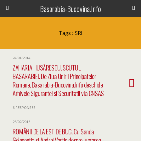
Basarabia-Bucovina.Info
Tags › SRI
24/01/2014
ZAHARIA HUSĂRESCU, SCUTUL
BASARABIEI. De Ziua Unirii Principatelor
Romane, Basarabia-Bucovina.Info deschide
Arhivele Sigurantei si Securitatii via CNSAS
6 RESPONSES
23/02/2013
ROMÂNII DE LA EST DE BUG. Cu Sanda
Golopentia si Andrei Vartic despre lucrarea