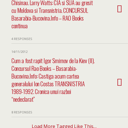
Chisinau. Larry Watts: CIA si SUA au gresit
cu Moldova si Transnistria. CONCURSUL
Basarabia-Bucovina.Info – RAO Books
continua
4 RESPONSES
14/11/2012
Cum a fost rapit Igor Smirnov de la Kiev (II).
Concursul Rao Books – Basarabia-
Bucovina.Info: Castiga acum cartea
generalului Ion Costas TRANSNISTRIA
1989-1992. Cronica unui razboi
“nedeclarat”
8 RESPONSES
Load More Tagged Like This…