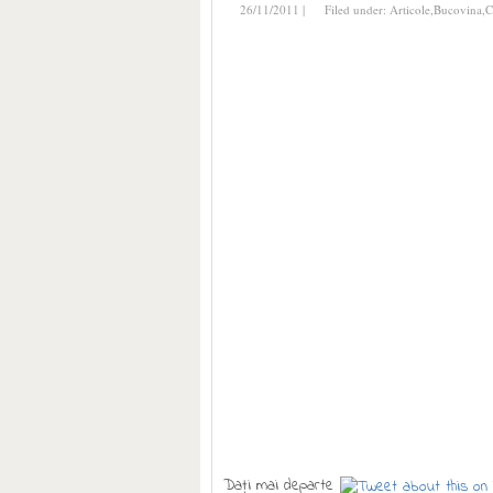
26/11/2011 |
Filed under:
Articole
,
Bucovina
,
C
1
2
3
4
5
6
7
8
9
10
11
12
13
14
15
16
17
Daţi mai departe