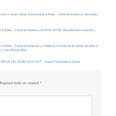
 fost sa moara Stefan. Praznuirea de la Putna – Crezul lui Eminescu | Basarabia-
 de la Putna – Crezul lui Eminescu. FOTO/CANTEC Basarabia-Bucovina.Info |
 la Putna – Crezul lui Eminescu şi Cetăţile de la Nistru ale lui Ştefan cel Mare şi
a | Victor Roncea Blog
 CEL MARE ŞI SFÂNT” - Ziaristi OnlineZiaristi Online
*
Required fields are marked