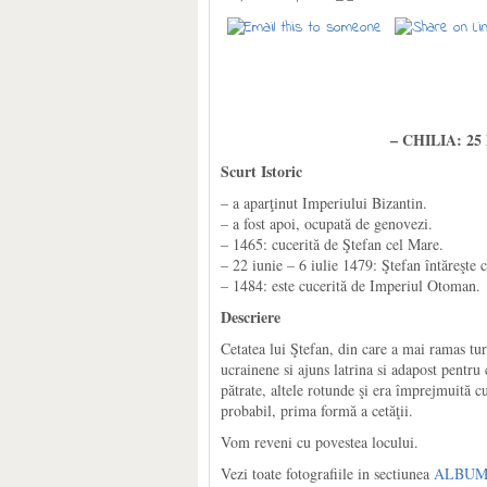
– CHILIA: 25 
Scurt Istoric
– a aparţinut Imperiului Bizantin.
– a fost apoi, ocupată de genovezi.
– 1465: cucerită de Ştefan cel Mare.
– 22 iunie – 6 iulie 1479: Ştefan întăreşte 
– 1484: este cucerită de Imperiul Otoman.
Descriere
Cetatea lui Ştefan, din care a mai ramas turn
ucrainene si ajuns latrina si adapost pentru 
pătrate, altele rotunde şi era împrejmuită cu
probabil, prima formă a cetăţii.
Vom reveni cu povestea locului.
Vezi toate fotografiile in sectiunea
ALBUME