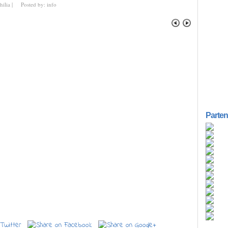
hilia
|
Posted by:
info
18
19
20
21
22
23
24
25
Parten