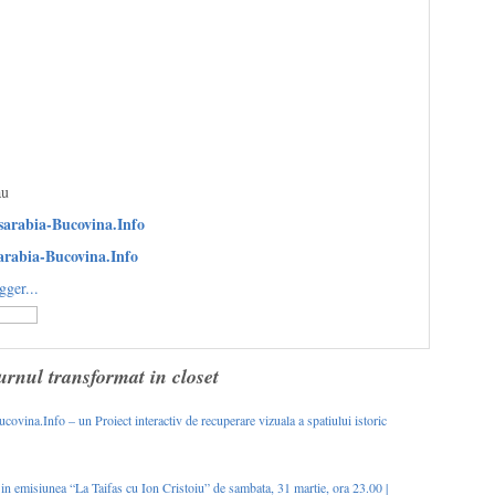
au
sarabia-Bucovina.Info
arabia-Bucovina.Info
urnul transformat in closet
vina.Info – un Proiect interactiv de recuperare vizuala a spatiului istoric
 in emisiunea “La Taifas cu Ion Cristoiu” de sambata, 31 martie, ora 23.00 |