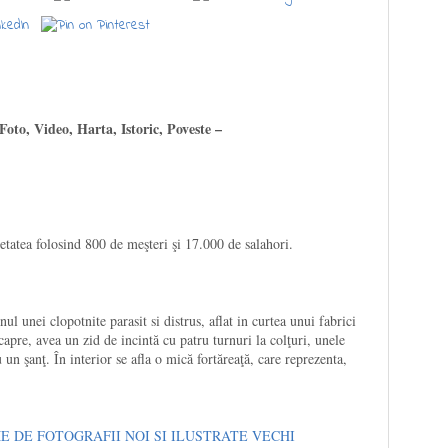
Foto, Video,
Harta,
Istoric, Poveste –
cetatea folosind 800 de meşteri şi 17.000 de salahori.
ul unei clopotnite parasit si distrus, aflat in curtea unui fabrici
capre, avea un zid de incintă cu patru turnuri la colţuri, unele
 un şanţ. În interior se afla o mică fortăreaţă, care reprezenta,
 DE FOTOGRAFII NOI SI ILUSTRATE VECHI