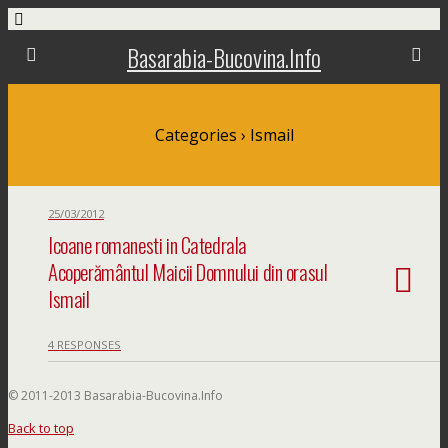
Basarabia-Bucovina.Info
Categories ›
Ismail
25/03/2012
Icoane romanesti in Catedrala
Acoperământul Maicii Domnului din orasul
Ismail
4 RESPONSES
© 2011-2013 Basarabia-Bucovina.Info
Back to top