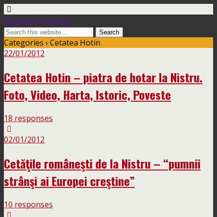
Basarabia-Bucovina.Info
Categories ›
Cetatea Hotin
22/01/2012
Cetatea Hotin – piatra de hotar la Nistru.
Foto, Video, Harta, Istoric, Poveste
18 responses
02/01/2012
Cetăţile româneşti de la Nistru – “pumnii
strânşi ai Europei creştine”
10 responses