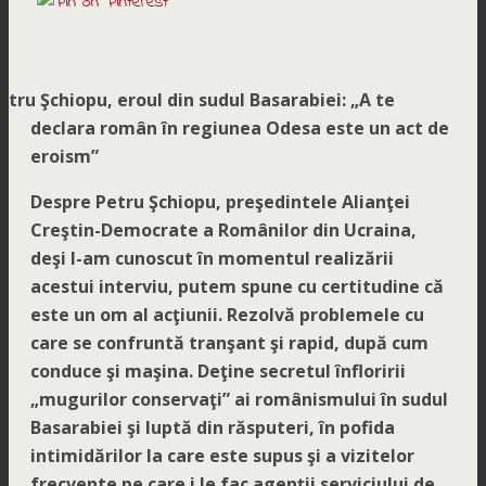
etru Şchiopu, eroul din sudul Basarabiei: „A te
declara român în regiunea Odesa este un act de
eroism”
Despre Petru Şchiopu, preşedintele Alianţei
Creştin-Democrate a Românilor din Ucraina,
deşi l-am cunoscut în momentul realizării
acestui interviu, putem spune cu certitudine că
este un om al acţiunii. Rezolvă problemele cu
care se confruntă tranşant şi rapid, după cum
conduce şi maşina. Deţine secretul înfloririi
„mugurilor conservaţi” ai românismului în sudul
Basarabiei şi luptă din răsputeri, în pofida
intimidărilor la care este supus şi a vizitelor
frecvente pe care i le fac agenţii serviciului de