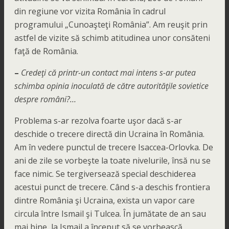
din regiune vor vizita România în cadrul
programului „Cunoaşteţi România”. Am reuşit prin
astfel de vizite să schimb atitudinea unor consăteni
faţă de România.
–
Credeţi că printr-un contact mai intens s-ar putea
schimba opinia inoculată de către autorităţile sovietice
despre români?…
Problema s-ar rezolva foarte uşor dacă s-ar
deschide o trecere directă din Ucraina în România.
Am în vedere punctul de trecere Isaccea-Orlovka. De
ani de zile se vorbeşte la toate nivelurile, însă nu se
face nimic. Se tergiversează special deschiderea
acestui punct de trecere. Când s-a deschis frontiera
dintre România şi Ucraina, exista un vapor care
circula între Ismail şi Tulcea. În jumătate de an sau
mai bine, la Ismail a început să se vorbească