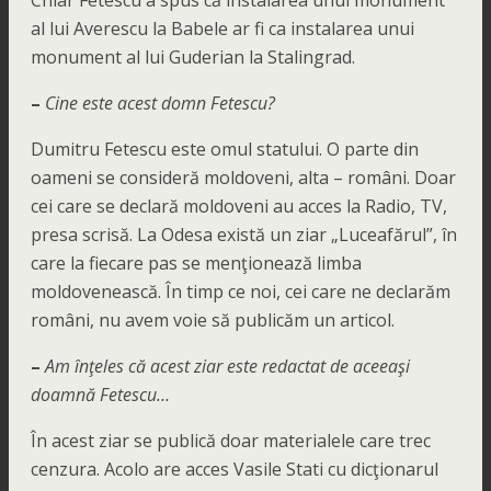
Chiar Fetescu a spus că instalarea unui monument
al lui Averescu la Babele ar fi ca instalarea unui
monument al lui Guderian la Stalingrad.
–
Cine este acest domn Fetescu?
Dumitru Fetescu este omul statului. O parte din
oameni se consideră moldoveni, alta – români. Doar
cei care se declară moldoveni au acces la Radio, TV,
presa scrisă. La Odesa există un ziar „Luceafărul”, în
care la fiecare pas se menţionează limba
moldovenească. În timp ce noi, cei care ne declarăm
români, nu avem voie să publicăm un articol.
–
Am înţeles că acest ziar este redactat de aceeaşi
doamnă Fetescu…
În acest ziar se publică doar materialele care trec
cenzura. Acolo are acces Vasile Stati cu dicţionarul