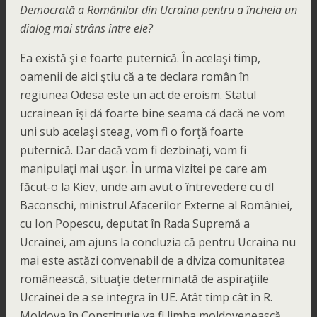
Democrată a Românilor din Ucraina pentru a încheia un
dialog mai strâns între ele?
Ea există şi e foarte puternică. În acelaşi timp,
oamenii de aici ştiu că a te declara român în
regiunea Odesa este un act de eroism. Statul
ucrainean îşi dă foarte bine seama că dacă ne vom
uni sub acelaşi steag, vom fi o forţă foarte
puternică. Dar dacă vom fi dezbinaţi, vom fi
manipulaţi mai uşor. În urma vizitei pe care am
făcut-o la Kiev, unde am avut o întrevedere cu dl
Baconschi, ministrul Afacerilor Externe al României,
cu Ion Popescu, deputat în Rada Supremă a
Ucrainei, am ajuns la concluzia că pentru Ucraina nu
mai este astăzi convenabil de a diviza comunitatea
românească, situaţie determinată de aspiraţiile
Ucrainei de a se integra în UE. Atât timp cât în R.
Moldova în Constituţie va fi limba moldovenească,