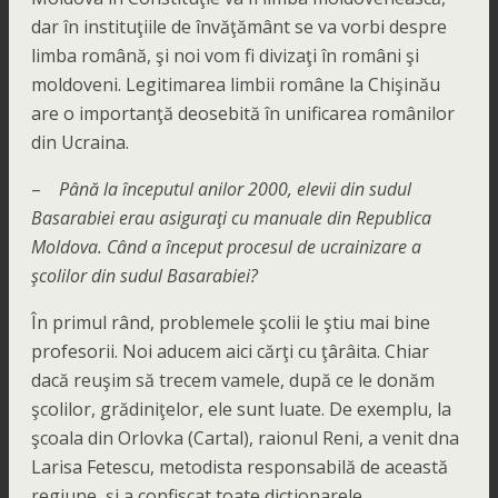
dar în instituţiile de învăţământ se va vorbi despre
limba română, şi noi vom fi divizaţi în români şi
moldoveni. Legitimarea limbii române la Chişinău
are o importanţă deosebită în unificarea românilor
din Ucraina.
–
Până la începutul anilor 2000, elevii din sudul
Basarabiei erau asiguraţi cu manuale din Republica
Moldova. Când a început procesul de ucrainizare a
şcolilor din sudul Basarabiei?
În primul rând, problemele şcolii le ştiu mai bine
profesorii. Noi aducem aici cărţi cu ţârâita. Chiar
dacă reuşim să trecem vamele, după ce le donăm
şcolilor, grădiniţelor, ele sunt luate. De exemplu, la
şcoala din Orlovka (Cartal), raionul Reni, a venit dna
Larisa Fetescu, metodista responsabilă de această
regiune, şi a confiscat toate dicţionarele.