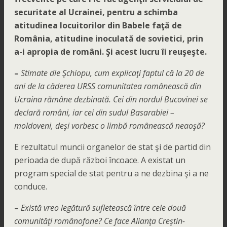
securitate al Ucrainei, pentru a schimba
atitudinea locuitorilor din Babele faţă de
România, atitudine inoculată de sovietici, prin
a-i apropia de români. Şi acest lucru îi reuşeşte.
–
Stimate dle Şchiopu, cum explicaţi faptul că la 20 de
ani de la căderea URSS comunitatea românească din
Ucraina rămâne dezbinată. Cei din nordul Bucovinei se
declară români, iar cei din sudul Basarabiei –
moldoveni, deşi vorbesc o limbă românească neaoşă?
E rezultatul muncii organelor de stat şi de partid din
perioada de după război încoace. A existat un
program special de stat pentru a ne dezbina şi a ne
conduce.
–
Există vreo legătură sufletească între cele două
comunităţi românofone? Ce face Alianţa Creştin-