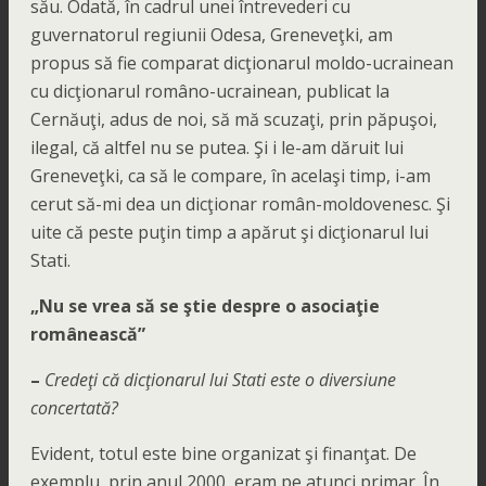
său. Odată, în cadrul unei întrevederi cu
guvernatorul regiunii Odesa, Greneveţki, am
propus să fie comparat dicţionarul moldo-ucrainean
cu dicţionarul româno-ucrainean, publicat la
Cernăuţi, adus de noi, să mă scuzaţi, prin păpuşoi,
ilegal, că altfel nu se putea. Şi i le-am dăruit lui
Greneveţki, ca să le compare, în acelaşi timp, i-am
cerut să-mi dea un dicţionar român-moldovenesc. Şi
uite că peste puţin timp a apărut şi dicţionarul lui
Stati.
„Nu se vrea să se ştie despre o asociaţie
românească”
–
Credeţi că dicţionarul lui Stati este o diversiune
concertată?
Evident, totul este bine organizat şi finanţat. De
exemplu, prin anul 2000, eram pe atunci primar. În