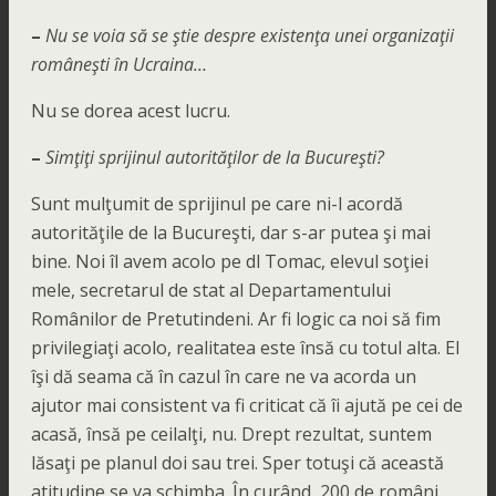
–
Nu se voia să se ştie despre existenţa unei organizaţii
româneşti în Ucraina…
Nu se dorea acest lucru.
–
Simţiţi sprijinul autorităţilor de la Bucureşti?
Sunt mulţumit de sprijinul pe care ni-l acordă
autorităţile de la Bucureşti, dar s-ar putea şi mai
bine. Noi îl avem acolo pe dl Tomac, elevul soţiei
mele, secretarul de stat al Departamentului
Românilor de Pretutindeni. Ar fi logic ca noi să fim
privilegiaţi acolo, realitatea este însă cu totul alta. El
îşi dă seama că în cazul în care ne va acorda un
ajutor mai consistent va fi criticat că îi ajută pe cei de
acasă, însă pe ceilalţi, nu. Drept rezultat, suntem
lăsaţi pe planul doi sau trei. Sper totuşi că această
atitudine se va schimba. În curând, 200 de români