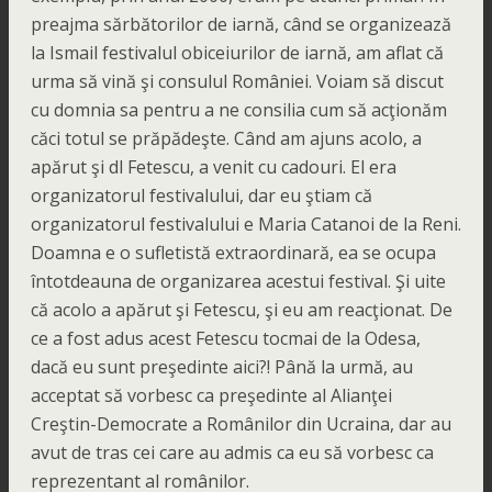
preajma sărbătorilor de iarnă, când se organizează
la Ismail festivalul obiceiurilor de iarnă, am aflat că
urma să vină şi consulul României. Voiam să discut
cu domnia sa pentru a ne consilia cum să acţionăm
căci totul se prăpădeşte. Când am ajuns acolo, a
apărut şi dl Fetescu, a venit cu cadouri. El era
organizatorul festivalului, dar eu ştiam că
organizatorul festivalului e Maria Catanoi de la Reni.
Doamna e o sufletistă extraordinară, ea se ocupa
întotdeauna de organizarea acestui festival. Şi uite
că acolo a apărut şi Fetescu, şi eu am reacţionat. De
ce a fost adus acest Fetescu tocmai de la Odesa,
dacă eu sunt preşedinte aici?! Până la urmă, au
acceptat să vorbesc ca preşedinte al Alianţei
Creştin-Democrate a Românilor din Ucraina, dar au
avut de tras cei care au admis ca eu să vorbesc ca
reprezentant al românilor.