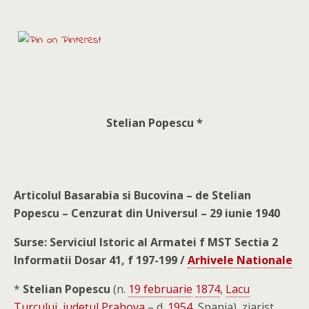
Stelian Popescu *
Articolul Basarabia si Bucovina – de Stelian
Popescu – Cenzurat din Universul – 29 iunie 1940
Surse: Serviciul Istoric al Armatei f MST Sectia 2
Informatii Dosar 41, f 197-199 /
Arhivele Nationale
*
Stelian Popescu
(n.
19 februarie
1874
,
Lacu
Turcului
,
judeţul Prahova
– d.
1954
, Spania), ziarist,