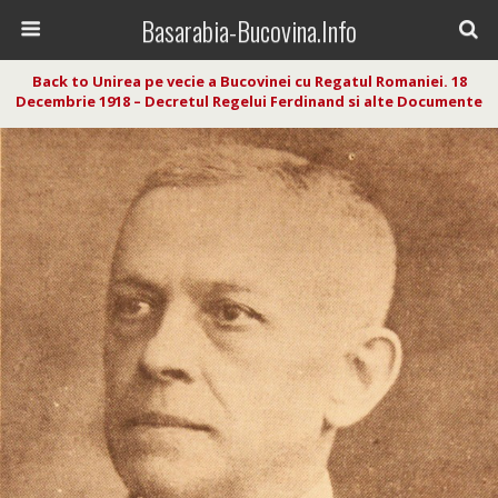
Basarabia-Bucovina.Info
Back to Unirea pe vecie a Bucovinei cu Regatul Romaniei. 18
Decembrie 1918 – Decretul Regelui Ferdinand si alte Documente