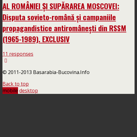
AL ROMÂNIEI ȘI SUPĂRAREA MOSCOVEI:
Disputa sovieto-română și campaniile
propagandistice antiromânești din RSSM
(1965-1989). EXCLUSIV
11 responses
© 2011-2013 Basarabia-Bucovina.Info
Back to top
mobile
desktop