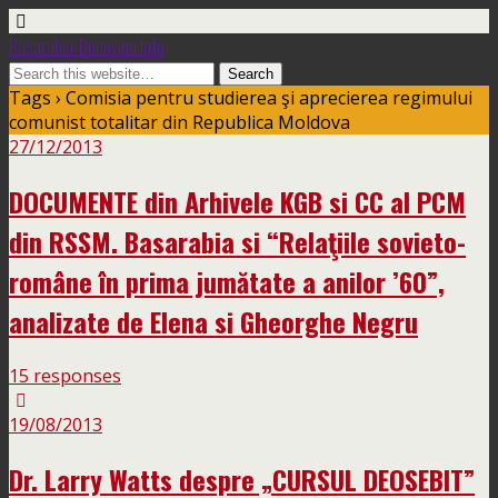
Basarabia-Bucovina.Info
Tags › Comisia pentru studierea şi aprecierea regimului
comunist totalitar din Republica Moldova
27/12/2013
DOCUMENTE din Arhivele KGB si CC al PCM
din RSSM. Basarabia si “Relaţiile sovieto-
române în prima jumătate a anilor ’60”,
analizate de Elena si Gheorghe Negru
15 responses
19/08/2013
Dr. Larry Watts despre „CURSUL DEOSEBIT”