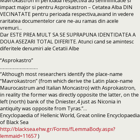
Mavrokastron in perioada respectiva au semnifificatie si
impact major si pentru Asprokastron – Cetatea Alba DIN
VECINATATE pentru perioada respectiva,avand in vedere
raritatea documentelor care ne-au ramas din acele
vremuri…
Dar ESTE PREA MULT SA SE SUPRAPUNA IDENTIDATEA A
DOUA ASEZARI TOTAL DIFERITE. Atunci cand se amintesc
diferitele denumiri ale Cetatii Albe
“Asprokastro”
……………………………
“Although most researchers identify the place-name
“Mavrokastron” (from which derive the Latin place-name
Maurocastrum and Italian Moncastro) with Asprokastron,
in reality the former was directly opposite the latter, on the
left (north) bank of the Dniester,4 just as Niconia in
antiquity was opposite from Tyras.”…
Encyclopaedia of Hellenic World, Great online Encyclopaedia
of Black Sea
http://blacksea.ehw.gr/Forms/fLemmaBody.aspx?
lemmaid=11657
)