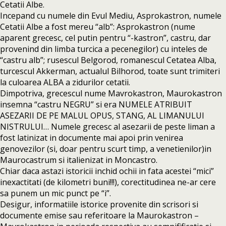
Cetatii Albe.
Incepand cu numele din Evul Mediu, Asprokastron, numele
Cetatii Albe a fost mereu “alb”: Asprokastron (nume
aparent grecesc, cel putin pentru “-kastron”, castru, dar
provenind din limba turcica a pecenegilor) cu inteles de
“castru alb”; rusescul Belgorod, romanescul Cetatea Alba,
turcescul Akkerman, actualul Bilhorod, toate sunt trimiteri
la culoarea ALBA a zidurilor cetatii.
Dimpotriva, grecescul nume Mavrokastron, Maurokastron
insemna “castru NEGRU” si era NUMELE ATRIBUIT
ASEZARII DE PE MALUL OPUS, STANG, AL LIMANULUI
NISTRULUI… Numele grecesc al asezarii de peste liman a
fost latinizat in documente mai apoi prin venirea
genovezilor (si, doar pentru scurt timp, a venetienilor)in
Maurocastrum si italienizat in Moncastro.
Chiar daca astazi istoricii inchid ochii in fata acestei “mici”
inexactitati (de kilometri buni!!!), corectitudinea ne-ar cere
sa punem un mic punct pe “i”.
Desigur, informatiile istorice provenite din scrisori si
documente emise sau referitoare la Maurokastron –