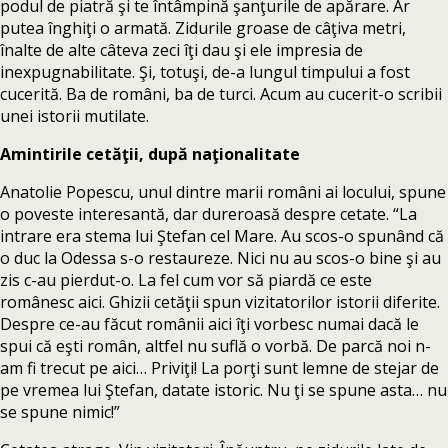
podul de piatră şi te întâmpină şanţurile de apărare. Ar
putea înghiţi o armată. Zidurile groase de câţiva metri,
înalte de alte câteva zeci îţi dau şi ele impresia de
inexpugnabilitate. Şi, totuşi, de-a lungul timpului a fost
cucerită. Ba de români, ba de turci. Acum au cucerit-o scribii
unei istorii mutilate.
Amintirile cetăţii, după naţionalitate
Anatolie Popescu, unul dintre marii români ai locului, spune
o poveste interesantă, dar dureroasă despre cetate. “La
intrare era stema lui Ştefan cel Mare. Au scos-o spunând că
o duc la Odessa s-o restaureze. Nici nu au scos-o bine şi au
zis c-au pierdut-o. La fel cum vor să piardă ce este
românesc aici. Ghizii cetăţii spun vizitatorilor istorii diferite.
Despre ce-au făcut românii aici îţi vorbesc numai dacă le
spui că eşti român, altfel nu suflă o vorbă. De parcă noi n-
am fi trecut pe aici… Priviţi! La porţi sunt lemne de stejar de
pe vremea lui Ştefan, datate istoric. Nu ţi se spune asta… nu
se spune nimic!”