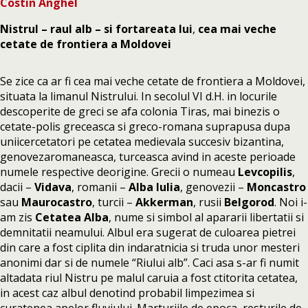
Costin Anghel
Nistrul – raul alb – si fortareata lui
,
cea mai veche
cetate de frontiera a Moldovei
Se zice ca ar fi cea mai veche cetate de frontiera a Moldovei,
situata la limanul Nistrului. In secolul VI d.H. in locurile
descoperite de greci se afa colonia Tiras, mai binezis o
cetate-polis greceasca si greco-romana suprapusa dupa
uniicercetatori pe cetatea medievala succesiv bizantina,
genovezaromaneasca, turceasca avind in aceste perioade
numele respective deorigine. Grecii o numeau
Levcopilis
,
dacii –
Vidava
, romanii –
Alba Iulia
, genovezii –
Moncastro
sau
Maurocastro
, turcii –
Akkerman
, rusii
Belgorod
. Noi i-
am zis
Cetatea Alba
, nume si simbol al apararii libertatii si
demnitatii neamului. Albul era sugerat de culoarea pietrei
din care a fost ciplita din indaratnicia si truda unor mesteri
anonimi dar si de numele “Riului alb”. Caci asa s-ar fi numit
altadata riul Nistru pe malul caruia a fost ctitorita cetatea,
in acest caz albul denotind probabil limpezimea si