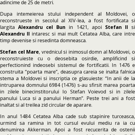
adincime de 25 de metri.
Dupa intemeierea stului independent al Moldovei, o
reconstrueste in secolul al XIV-lea, a fost fortificata si
largita
Alexandru cel Bun
in 1421, apoi
Stefan II
s
Alexandru II
intaresc si mai mult Cetatea Alba, care intr
timp devenise si resedinta domneasca.
Stefan cel Mare
, vrednicul si inimosul domn al Moldovei, 
reconstruieste cu o deosebita osirdie, amplificind si
perfectionind indeosebi sistemul de fortificatii. In 1476 e
construita “poarta mare”, deasupra careia se inalta falnica
stema a Moldovei si inscriptia ce glasuieste: “In anii de la
intruparea domnului 6984 (1476) s-au sfirsit marea poarta
in zilele binecinstitorului Io Stefan Voievod si in zilele
panului Luca si a panului Herman”. Peste trei ani a fost
inaltat si al treilea zid circular de aparare.
In anul 1484 Cetatea Alba cade sub stapinire turceasca,
urmind sa ramina in tot cursul evului mediu ra ia cu
denumirea Akkerman. Apoi a fost recucerita de ostenii