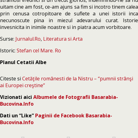
stramosi vrednici si un trecut glorios, indemnindu-ne sa nu
uitam cine am fost, ce-am ajuns sa fim si incotro tinem calea
prin cenusa cotropitoare de suflete a unei istorii inca
necunoscute pina in miezul adevarului curat. Istorie
invesnicita in inimile noastre si in piatra acum vorbitoare.
Surse:
Jurnalul.Ro
,
Literatura si Arta
Istoric:
Stefan cel Mare. Ro
Planul Cetatii Albe
Citeste si
Cetăţile românesti de la Nistru – “pumnii strânşi
ai Europei creştine”
Vizionati aici
Albumele de Fotografii Basarabia-
Bucovina.Info
Dati un “Like”
Paginii de Facebook Basarabia-
Bucovina.Info