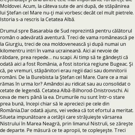
Moldovei. Acum, la câteva sute de ani după, de stăpânirea
lui Ştefan cel Mare nu-ţi mai vorbesc decât cel mult pietrele.
Istoria s-a rescris la Cetatea Albă.
Drumul spre Basarabia de Sud reprezintă pentru călătorul
român o adevărată aventură. Treci de vama românească pe
la Giurgiu, treci de cea moldovenească şi după numai un
kilomentru intri în vama ucraineană. Aici ai nevoie de
răbdare, prea repede… nu scapi. Ai timp să te gândeşti că
odată aici a fost România, a fost istorica regiune Bugeac. Şi
că, pe vremuri, stăpânitori erau regii daci sau domnitorii
români. De la Burebista la Ştefan cel Mare. Oare ce a mai
rămas în urma lor? Amândoi au ridicat sau au consolidat o
cetate de legendă. Cetatea Albă-Bilhorod-Dnistrovschi. Ai
ceva de mers până la ea. Drumurile nu sunt într-o stare
prea bună, începi chiar să le apreciezi pe cele din
România.Dar odată ajuns, vei vedea că tot efortul a meritat.
Silueta impunătoare a cetăţii care străjuieşte vărsarea
Nistrului în Marea Neagră, prin limanul Nistruli, se zăreşte
de departe. Pe măsură ce te apropii, te copleşeşte. Treci