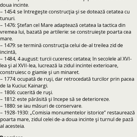
doua incinte.
– 1454: se întregeşte construcţia şi se dotează cetatea cu
tunuri.
– 1476: Ştefan cel Mare adaptează cetatea la tactica din
vremea lui, bazată pe artilerie: se construieşte poarta cea
mare.
– 1479: se termină construcţia celui de-al treilea zid de
incintă,
– 1484, 4 august: turcii cuceresc cetatea; în secolele al XVI-
lea şi al XVII-lea, lucrează la zidul incintei exterioare,
construiesc o giamie şi un minaret.
– 1774: ocupată de ruşi, dar retrocedată turcilor prin pacea
de la Kuciuc Kainargi.
– 1806: cucerită de ruşi.
– 1812: este părăsită şi începe să se deterioreze.
– 1880: se iau măsuri de conservare.
– 1928-1930: „Comisia monumentelor istorice” restaurează
poarta mare, zidul celei de-a doua incinte şi turnul de pază
al acesteia.