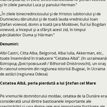
şi în zilele panului Luca şi panului Herman.”
„În zilele binecredinciosului şi de Hristos iubitorului şi de
Dumnezeu dăruitului şi de toată lauda vrednicului Ioan
Ştefan voievod, domn a toată ţara Moldovei, fiul lui Bogdan
voievod, a început şi a sfârşit acest zid, în timpul
pârcălabilor Duma şi Hărman.”
Denumiri:
Albi Castri, Citta Alba, Belgorod, Alba Iulia, Akkerman, etc.,
toate însemnând în traducere “Cetatea Albă”. (în ucraineană
Білгород-Дністровський / Bilhorod-Dnistrovschi), un oraş
în raionul omonim din regiunea istorică Bugeac, în Ucraina
de astăzi (regiunea Odesa).
Cetatea Albă, perla pierdută a lui Ştefan cel Mare
Pe vremurile domnitorului moldav, cetatea de la Dunăre era
considerată unul dintre bastioanele importante ale
creştinătăţii şi una dintre cele mai importante fortăreţe ale