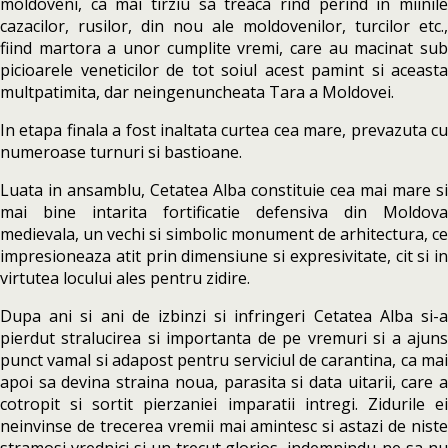
moldoveni, ca mai tirziu sa treaca rind perind in miinile
cazacilor, rusilor, din nou ale moldovenilor, turcilor etc.,
fiind martora a unor cumplite vremi, care au macinat sub
picioarele veneticilor de tot soiul acest pamint si aceasta
multpatimita, dar neingenuncheata Tara a Moldovei.
In etapa finala a fost inaltata curtea cea mare, prevazuta cu
numeroase turnuri si bastioane.
Luata in ansamblu, Cetatea Alba constituie cea mai mare si
mai bine intarita fortificatie defensiva din Moldova
medievala, un vechi si simbolic monument de arhitectura, ce
impresioneaza atit prin dimensiune si expresivitate, cit si in
virtutea locului ales pentru zidire.
Dupa ani si ani de izbinzi si infringeri Cetatea Alba si-a
pierdut stralucirea si importanta de pe vremuri si a ajuns
punct vamal si adapost pentru serviciul de carantina, ca mai
apoi sa devina straina noua, parasita si data uitarii, care a
cotropit si sortit pierzaniei imparatii intregi. Zidurile ei
neinvinse de trecerea vremii mai amintesc si astazi de niste