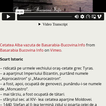
Cetatea Alba vazuta de Basarabia-Bucovina.Info
from
Basarabia Bucovina Info
on
Vimeo
.
Scurt Istoric
– ridicată pe urmele vechiului oraş-cetate grec Tyras.
– a aparţinut Imperiului Bizantin, purtând numele
„Asprocastron” şi „Maurocastron”.
– a fost, apoi, ocupată de genovezi, punându-i-se numele
de „Moncastro”.
– mai târziu, a fost ocupată de tătari.
– sfârşitul sec. al XIV- lea: cetatea aparţine Moldovei.
– 1440: Ştefan al II-lea termină zidul şi poarta celei de a