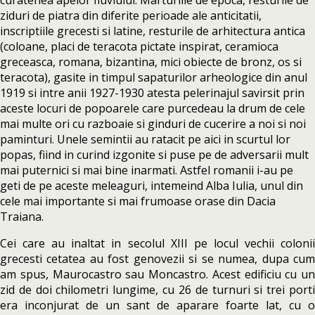
curatenea apelor fluviului. Marturiile de epoca, resturile de
ziduri de piatra din diferite perioade ale anticitatii,
inscriptiile grecesti si latine, resturile de arhitectura antica
(coloane, placi de teracota pictate inspirat, ceramioca
greceasca, romana, bizantina, mici obiecte de bronz, os si
teracota), gasite in timpul sapaturilor arheologice din anul
1919 si intre anii 1927-1930 atesta pelerinajul savirsit prin
aceste locuri de popoarele care purcedeau la drum de cele
mai multe ori cu razboaie si ginduri de cucerire a noi si noi
paminturi. Unele semintii au ratacit pe aici in scurtul lor
popas, fiind in curind izgonite si puse pe de adversarii mult
mai puternici si mai bine inarmati. Astfel romanii i-au pe
geti de pe aceste meleaguri, intemeind Alba Iulia, unul din
cele mai importante si mai frumoase orase din Dacia
Traiana.
Cei care au inaltat in secolul XIII pe locul vechii colonii
grecesti cetatea au fost genovezii si se numea, dupa cum
am spus, Maurocastro sau Moncastro. Acest edificiu cu un
zid de doi chilometri lungime, cu 26 de turnuri si trei porti
era inconjurat de un sant de aparare foarte lat, cu o