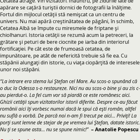
Cetatea atrage. Vin vizitatori. Înăuntru, pe zidurile late de
apărare se caţără turiştii dornici de fotografii la înălţime.
Fortul din mijlocul cetăţii stă nemişcat ca un centru de
univers. Nu mai apără creştinătatea de păgâni, în schimb,
Cetatea Albă se împute cu miresmele de friptane şi
chiolhanuri. Istoria cetăţii se rezumă acum la petreceri, la
grătare şi peturi de bere ciocnite pe iarba din interiorul
fortificaţiei. Pe cât este de frumoasă cetatea, de
impunătoare, pe atât de nefericită trebuie să fie ea. Cu
stăpânii alungaţi din istorie, cu viaţa ciopârţită de interesele
unor noi stăpâni.
“La intrare era stema lui Ştefan cel Mare. Au scos-o spunând că
o duc la Odessa s-o restaureze. Nici nu au scos-o bine şi au zis c-
au pierdut-o. La fel cum vor să piardă ce este românesc aici.
Ghizii cetăţii spun vizitatorilor istorii diferite. Despre ce-au făcut
românii aici îţi vorbesc numai dacă le spui că eşti român, altfel
nu suflă o vorbă. De parcă noi n-am fi trecut pe aici… Priviţi! La
porţi sunt lemne de stejar de pe vremea lui Ştefan, datate istoric.
Nu ţi se spune asta… nu se spune nimic!”
– Anatolie Popescu