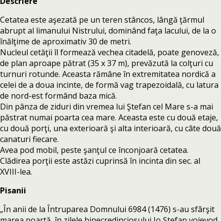
Descriere
Cetatea este aşezată pe un teren stâncos, lângă ţărmul
abrupt al limanului Nistrului, dominând faţa lacului, de la o
înălţime de aproximativ 30 de metri.
Nucleul cetăţii îl formează vechea citadelă, poate genoveză,
de plan aproape pătrat (35 x 37 m), prevăzută la colţuri cu
turnuri rotunde. Aceasta rămâne în extremitatea nordică a
celei de a doua incinte, de formă vag trapezoidală, cu latura
de nord-est formând baza mică.
Din pânza de ziduri din vremea lui Ştefan cel Mare s-a mai
păstrat numai poarta cea mare. Aceasta este cu două etaje,
cu două porţi, una exterioară şi alta interioară, cu câte două
canaturi fiecare.
Avea pod mobil, peste şanţul ce înconjoară cetatea.
Clădirea porţii este astăzi cuprinsă în incinta din sec. al
XVIII-lea.
Pisanii
„În anii de la Întruparea Domnului 6984 (1476) s-au sfârşit
marea poartă, în zilele binecredinciosului Io Ştefan voievod