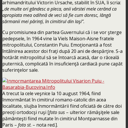
arhimandritului Victorin Ursache, stabilit în SUA, îi scria:
„de multe ori gândesc a pleca, anii vârstei mele cerând ca
apropiata mea odihnă de veci să fie cum doresc, lângă
sărmanii mei părinţi, în cimitirul din Iaşi”.
Cu promisiunea din partea Guvernului că i se vor şterge
pedepsele, în 1964 vine la Viels Maison-Aisne fratele
mitropolitului, Constantin Puiu. Emoţionantă a fost
întâlnirea acestor doi fraţi după 20 ani de despărţire. S-a
hotărât mitropolitul să se întoarcă acasă, dar o răceală
puternică, complicată în insuficienţă cardiacă pune capăt
suferinţelor sale.
A trecut la cele veşnice la 10 august 1964, fiind
înmormântat în cimitirul romano-catolic din acea
localitate, slujba înmormântării fiind oficiată de către doi
preoţi ortodocşi ruşi [
foto sus
– ulterior rămăşiţele sale
pământeşti fiind mutate în cimitirul Montparnasse din
Paris –
foto
st
. – nota red.].