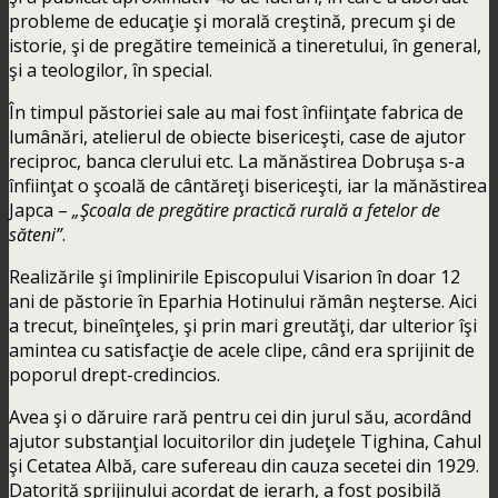
probleme de educaţie şi morală creştină, precum şi de
istorie, şi de pregătire temeinică a tineretului, în general,
şi a teologilor, în special.
În timpul păstoriei sale au mai fost înfiinţate fabrica de
lumânări, atelierul de obiecte bisericeşti, case de ajutor
reciproc, banca clerului etc. La mănăstirea Dobruşa s-a
înfiinţat o şcoală de cântăreţi bisericeşti, iar la mănăstirea
Japca –
„Şcoala de pregătire practică rurală a fetelor de
săteni”
.
Realizările şi împlinirile Episcopului Visarion în doar 12
ani de păstorie în Eparhia Hotinului rămân neşterse. Aici
a trecut, bineînţeles, şi prin mari greutăţi, dar ulterior îşi
amintea cu satisfacţie de acele clipe, când era sprijinit de
poporul drept-credincios.
Avea şi o dăruire rară pentru cei din jurul său, acordând
ajutor substanţial locuitorilor din judeţele Tighina, Cahul
şi Cetatea Albă, care sufereau din cauza secetei din 1929.
Datorită sprijinului acordat de ierarh, a fost posibilă