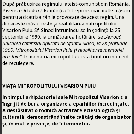
După prăbuşirea regimului ateist-comunist din România,
Biserica Ortodoxă Română a întreprins mai multe măsuri
pentru a cicatriza rănile provocate de acest regim. Una
din aceste măsuri este şi reabilitarea mitropolitului
Visarion Puiu. Sf. Sinod întrunindu-se în şedinţă la 25
septembrie 1990, ia următoarea hotărâre: se „
Aprobă
ridicarea caterisirii aplicată de Sfântul Sinod, la 28 februarie
1950, Mitropolitului Visarion Puiu şi reabilitarea memoriei
acestuia”.
În memoria mitropolitului s-a ţinut un moment
de reculegere.
VIAŢA MITROPOLITULUI VISARION PUIU
În timpul arhipăstoriei sale Mitropolitul Visarion s-a
îngrijit de buna organizare a eparhiilor încredinţate.
A desfăşurat o rodnică activitate eclesiologică şi
culturală, demonstrând înalte calităţi de organizator
şi, în multe privinţe, de întemeietor.