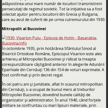
adăpostirea unui mare număr de locuitori transnistreni
persecutaţi de regimul sovietic. Tot la iniţiativa sa a fost
colectat ajutor pentru locuitorii din Grecia şi Bulgaria,
care au avut de suferit de pe urma cutremurului din 1930.
Mitropolit al Bucovinei
În octombrie 1935, prin hotărârea Sfântului Sinod al
Bisericii Ortodoxe Române, Episcopul Visarion este ales
arhiereu al Mitropoliei Bucovinei şi ridicat la treapta
corespunzătoare câştigând anterior în alegerile Adunării
Eparhiale din Cernăuţi 136 din 154 de voturi exprimate. A
fost confirmat şi prin decret regal.
În cei patru ani şi jumătate, aflat în scaunul mitropolitan
din Cernăuţi, s-a ocupat de bunul mers al treburilor
Mitropoliei Bucovinei, dovedind bunele calităţi de
organizator şi administrator. În anul 1940, când forţele
militare se confruntau cu mari lipsuri materiale, prin