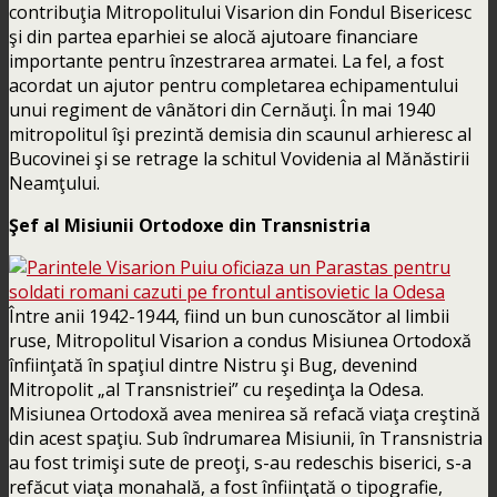
contribuţia Mitropolitului Visarion din Fondul Bisericesc
şi din partea eparhiei se alocă ajutoare financiare
importante pentru înzestrarea armatei. La fel, a fost
acordat un ajutor pentru completarea echipamentului
unui regiment de vânători din Cernăuţi. În mai 1940
mitropolitul îşi prezintă demisia din scaunul arhieresc al
Bucovinei şi se retrage la schitul Vovidenia al Mănăstirii
Neamţului.
Şef al Misiunii Ortodoxe din Transnistria
Între anii 1942-1944, fiind un bun cunoscător al limbii
ruse, Mitropolitul Visarion a condus Misiunea Ortodoxă
înfiinţată în spaţiul dintre Nistru şi Bug, devenind
Mitropolit „al Transnistriei” cu reşedinţa la Odesa.
Misiunea Ortodoxă avea menirea să refacă viaţa creştină
din acest spaţiu. Sub îndrumarea Misiunii, în Transnistria
au fost trimişi sute de preoţi, s-au redeschis biserici, s-a
refăcut viaţa monahală, a fost înfiinţată o tipografie,