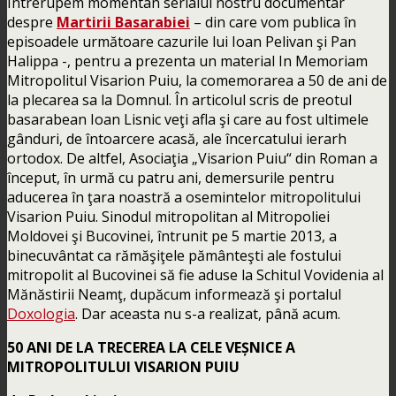
Întrerupem momentan serialul nostru documentar
despre
Martirii Basarabiei
– din care vom publica în
episoadele următoare cazurile lui Ioan Pelivan şi Pan
Halippa -, pentru a prezenta un material In Memoriam
Mitropolitul Visarion Puiu, la comemorarea a 50 de ani de
la plecarea sa la Domnul. În articolul scris de preotul
basarabean Ioan Lisnic veţi afla şi care au fost ultimele
gânduri, de întoarcere acasă, ale încercatului ierarh
ortodox. De altfel, Asociaţia „Visarion Puiu“ din Roman a
început, în urmă cu patru ani, demersurile pentru
aducerea în ţara noastră a osemintelor mitropolitului
Visarion Puiu. Sinodul mitropolitan al Mitropoliei
Moldovei şi Bucovinei, întrunit pe 5 martie 2013, a
binecuvântat ca rămăşiţele pământeşti ale fostului
mitropolit al Bucovinei să fie aduse la Schitul Vovidenia al
Mănăstirii Neamţ, dupăcum informează şi portalul
Doxologia
. Dar aceasta nu s-a realizat, până acum.
50 ANI DE LA TRECEREA LA CELE VEȘNICE A
MITROPOLITULUI VISARION PUIU