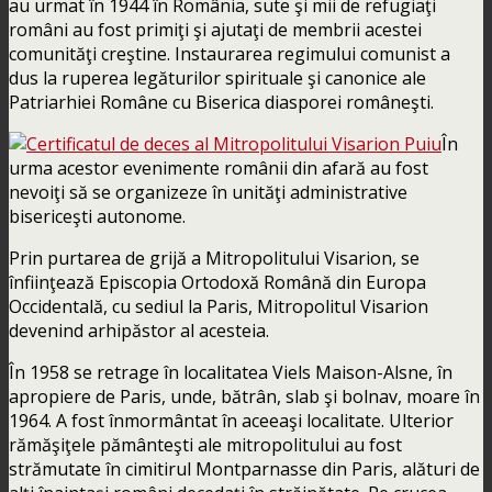
au urmat în 1944 în România, sute şi mii de refugiaţi
români au fost primiţi şi ajutaţi de membrii acestei
comunităţi creştine. Instaurarea regimului comunist a
dus la ruperea legăturilor spirituale şi canonice ale
Patriarhiei Române cu Biserica diasporei româneşti.
În
urma acestor evenimente românii din afară au fost
nevoiţi să se organizeze în unităţi administrative
bisericeşti autonome.
Prin purtarea de grijă a Mitropolitului Visarion, se
înfiinţează Episcopia Ortodoxă Română din Europa
Occidentală, cu sediul la Paris, Mitropolitul Visarion
devenind arhipăstor al acesteia.
În 1958 se retrage în localitatea Viels Maison-Alsne, în
apropiere de Paris, unde, bătrân, slab şi bolnav, moare în
1964. A fost înmormântat în aceeaşi localitate. Ulterior
rămăşiţele pământeşti ale mitropolitului au fost
strămutate în cimitirul Montparnasse din Paris, alături de