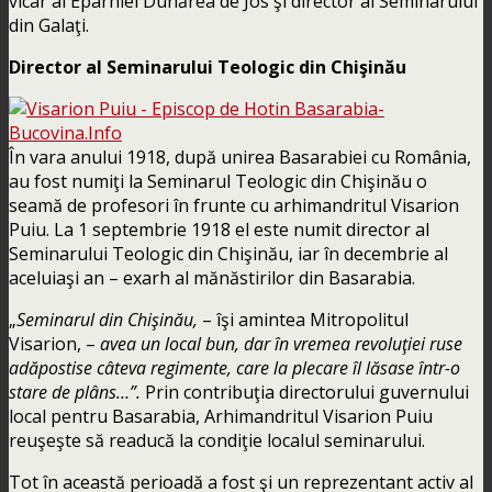
vicar al Eparhiei Dunărea de Jos şi director al Seminarului
din Galaţi.
Director al Seminarului Teologic din Chişinău
În vara anului 1918, după unirea Basarabiei cu România,
au fost numiţi la Seminarul Teologic din Chişinău o
seamă de profesori în frunte cu arhimandritul Visarion
Puiu. La 1 septembrie 1918 el este numit director al
Seminarului Teologic din Chişinău, iar în decembrie al
aceluiaşi an – exarh al mănăstirilor din Basarabia.
„
Seminarul din Chişinău,
– îşi amintea Mitropolitul
Visarion, –
avea un local bun, dar în vremea revoluţiei ruse
adăpostise câteva regimente, care la plecare îl lăsase într-o
stare de plâns…”.
Prin contribuţia directorului guvernului
local pentru Basarabia, Arhimandritul Visarion Puiu
reuşeşte să readucă la condiţie localul seminarului.
Tot în această perioadă a fost şi un reprezentant activ al