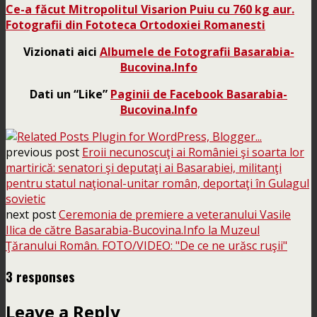
Ce-a făcut Mitropolitul Visarion Puiu cu 760 kg aur.
Fotografii din Fototeca Ortodoxiei Romanesti
Vizionati aici
Albumele de Fotografii Basarabia-
Bucovina.Info
Dati un “Like”
Paginii de Facebook Basarabia-
Bucovina.Info
previous post
Eroii necunoscuţi ai României şi soarta lor
martirică: senatori şi deputaţi ai Basarabiei, militanţi
pentru statul naţional-unitar român, deportaţi în Gulagul
sovietic
next post
Ceremonia de premiere a veteranului Vasile
Ilica de către Basarabia-Bucovina.Info la Muzeul
Ţăranului Român. FOTO/VIDEO: "De ce ne urăsc ruşii"
3 responses
Leave a Reply