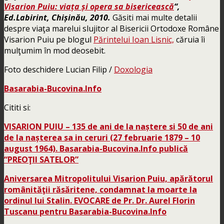
Visarion Puiu: viața și opera sa bisericească
“,
Ed.Labirint, Chișinău, 2010.
Găsiti mai multe detalii
despre viaţa marelui slujitor al Bisericii Ortodoxe Române
Visarion Puiu pe blogul
Părintelui Ioan Lisnic,
căruia îi
mulţumim în mod deosebit.
Foto deschidere Lucian Filip /
Doxologia
Basarabia-Bucovina.Info
Cititi si:
VISARION PUIU – 135 de ani de la naștere si 50 de ani
de la nașterea sa in ceruri (27 februarie 1879 – 10
august 1964). Basarabia-Bucovina.Info publică
“PREOŢII SATELOR”
Aniversarea Mitropolitului Visarion Puiu, apărătorul
românităţii răsăritene, condamnat la moarte la
ordinul lui Stalin. EVOCARE de Pr. Dr. Aurel Florin
Tuscanu pentru Basarabia-Bucovina.Info