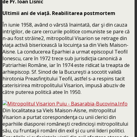
de Pr. Ioan Lisnic
Ultimii ani de viață. Reabilitarea postmortem
În iunie 1958, având o vârstă înaintată, dar şi din cauza
intrigilor, de care cercurile politice comuniste se pare că
n-au fost străine2, mitropolitul Visarion se retrage din
viaţa activă bisericească la locuinţa sa din Viels Maison-
Aisne. La conducerea Eparhiei a urmat episcopul Teofil
Ionescu, care în 1972 trece sub jurisdicţia canonică a
Patriarhiei Române, iar în 1974 este ridicat la treapta de
arhiepiscop. Sf. Sinod de la Bucureşti a socotit validă
hirotonia Preasfinţitului Teofil, astfel s-a respins tacit
caterisirirea mitropolitului Visarion, impusă abuziv de
către puterea politică atee în 1950.
Din localitatea sa Viels Maison-Aisne, mitropolitul
Visarion a purtat corespondenţa cu unii clerici din
eparhiile diasporei româneşti credincioşi mitropolitului
său, cu fruntaşii români din exil şi cu unii lideri politici.