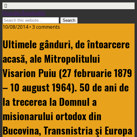
Basarabia-Bucovina.Info
10/08/2014 • 3 comments
Ultimele gânduri, de întoarcere
acasă, ale Mitropolitului
Visarion Puiu (27 februarie 1879
– 10 august 1964). 50 de ani de
la trecerea la Domnul a
misionarului ortodox din
Bucovina, Transnistria şi Europa