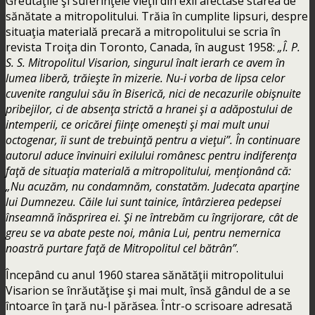
Greutăţile şi suferinţele vieţii din exil afectase starea de
sănătate a mitropolitului. Trăia în cumplite lipsuri, despre
situaţia materială precară a mitropolitului se scria în
revista Troiţa din Toronto, Canada, în august 1958:
„Î. P.
S. S. Mitropolitul Visarion, singurul înalt ierarh ce avem în
lumea liberă, trăieşte în mizerie. Nu-i vorba de lipsa celor
cuvenite rangului său în Biserică, nici de necazurile obişnuite
pribejilor, ci de absenţa strictă a hranei şi a adăpostului de
intemperii, ce oricărei fiinţe omeneşti şi mai mult unui
octogenar, îi sunt de trebuinţă pentru a vieţui”. În continuare
autorul aduce învinuiri exilului românesc pentru indiferenţa
faţă de situaţia materială a mitropolitului, menţionând că:
„Nu acuzăm, nu condamnăm, constatăm. Judecata aparţine
lui Dumnezeu. Căile lui sunt tainice, întârzierea pedepsei
înseamnă înăsprirea ei. Şi ne întrebăm cu îngrijorare, cât de
greu se va abate peste noi, mânia Lui, pentru nemernica
noastră purtare faţă de Mitropolitul cel bătrân”
.
Începând cu anul 1960 starea sănătăţii mitropolitului
Visarion se înrăutăţise şi mai mult, însă gândul de a se
întoarce în ţară nu-l părăsea. Într-o scrisoare adresată