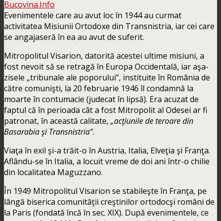
Evenimentele care au avut loc în 1944 au curmat
activitatea Misiunii Ortodoxe din Transnistria, iar cei care
se angajaseră în ea au avut de suferit.
Mitropolitul Visarion, datorită acestei ultime misiuni, a
fost nevoit să se retragă în Europa Occidentală, iar aşa-
zisele „tribunale ale poporului”, instituite în România de
către comunişti, la 20 februarie 1946 îl condamnă la
moarte în contumacie (judecat în lipsă). Era acuzat de
faptul că în perioada cât a fost Mitropolit al Odesei ar fi
patronat, în această calitate,
„acţiunile de teroare din
Basarabia şi Transnistria”
.
Viaţa în exil şi-a trăit-o în Austria, Italia, Elveţia şi Franţa.
Aflându-se în Italia, a locuit vreme de doi ani într-o chilie
din localitatea Maguzzano.
În 1949 Mitropolitul Visarion se stabileşte în Franţa, pe
lângă biserica comunităţii creştinilor ortodocşi români de
la Paris (fondată încă în sec. XIX). După evenimentele, ce