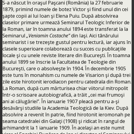
S-a născut în oraşul Paşcani (România) la 27 februarie
1879, primind numele de botez Victor şi fiind unul din cei
şapte copii ai lui Ioan şi Elena Puiu. După absolvirea
claselor primare urmează Seminarul Teologic Inferior de
la Roman, iar în toamna anului 1894 este transferat la la
Seminarul
„Veniamin Costache”
din Iaşi. Aici tânărului
seminarist i se trezeşte gustul pentru lectură, iar ajuns în
clasele superioare colaborează cu succes cu publicaţiile
locale şi cu unele reviste literare din Bucureşti. În toamna
anului 1899 se înscrie la Facultatea de Teologie din
Bucureşti, care o absolveşte în 1904. În decembrie 1905
este tuns în monahism cu numele de Visarion şi după trei
zile este hirotonit ierodiacon pentru catedrala din Roman.
La Roman, după cum mărturisea chiar viitorul mitropolit
într-o scrisoare autobiografică, a trăit „cei mai frumoşi
ani ai călugăriei”. În ianuarie 1907 pleacă pentru a-şi
desăvârşi studiile la Academia Teologică de la Kiev. După
absolvire a revenit în patrie, fiind hirotonit ieromonah pe
seama catedralei din Galaţi (1908) şi ridicat în rangul de
arhimandrit la 1 ianuarie 1909. În acelaşi an este numit