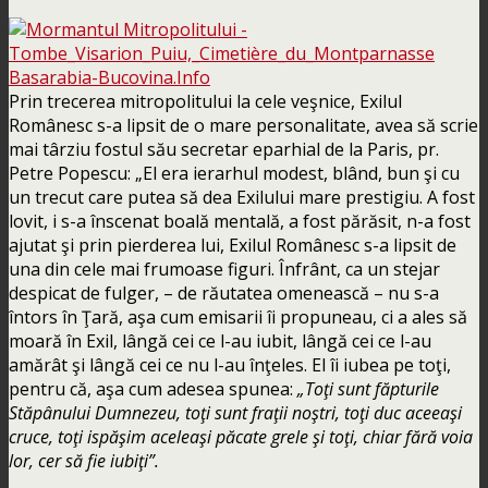
Prin trecerea mitropolitului la cele veşnice, Exilul
Românesc s-a lipsit de o mare personalitate, avea să scrie
mai târziu fostul său secretar eparhial de la Paris, pr.
Petre Popescu: „El era ierarhul modest, blând, bun şi cu
un trecut care putea să dea Exilului mare prestigiu. A fost
lovit, i s-a înscenat boală mentală, a fost părăsit, n-a fost
ajutat şi prin pierderea lui, Exilul Românesc s-a lipsit de
una din cele mai frumoase figuri. Înfrânt, ca un stejar
despicat de fulger, – de răutatea omenească – nu s-a
întors în Ţară, aşa cum emisarii îi propuneau, ci a ales să
moară în Exil, lângă cei ce l-au iubit, lângă cei ce l-au
amărât şi lângă cei ce nu l-au înţeles. El îi iubea pe toţi,
pentru că, aşa cum adesea spunea:
„Toţi sunt făpturile
Stăpânului Dumnezeu, toţi sunt fraţii noştri, toţi duc aceeaşi
cruce, toţi ispăşim aceleaşi păcate grele şi toţi, chiar fără voia
lor, cer să fie iubiţi”.