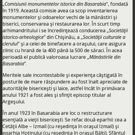
„
Comisiunii monumentelor istorice din Basarabia
”, fondată
în 1919. Această comisie avea ca scop inventarierea
monumentelor şi odoarelor vechi de la mănăstiri şi
biserici, conservarea şi restaurarea lor. În scurt timp
arhimandritului i se încredinţează conducerea „
Societăţii
istorico-arheologice
” din Chişinău, a „
Societăţii culturale a
clerului
” şi a celei de binefacere a oraşului, care asigura
zilnic cu hrană de la 400 până la 500 de săraci. În acea
perioadă el publică valoroasa lucrare „
Mănăstirile din
Basarabia
”.
Meritele sale incontestabile şi experienţa câştigată în
posturile de mare răspundere au fost înalt apreciate de
autorităţile bisericeşti şi laice, astfel încât în primăvara
anului 1921 a fost ales şi sfinţit episcop titular al
Argeşului.
În anul 1923 în Basarabia are loc o restructurare
esenţială a vieţii bisericeşti. Se refac două eparhii: cea a
Cetăţii Albe – Izmail (cu reşedinţa în oraşul Izmail) şi
eparhia Hotinului (cu reşedinţa în oraşul Bălţi). Sfântul