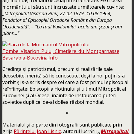
alţi înaintaşi români decedaţi în străinătate. Pe crucea
mormântului său sunt incrustate următoarele cuvinte:
„Mitropolitul Visarion Puiu, 27.02.1879 -10.08.1964,
Fondator al Episcopiei Ortodoxe Române din Europa
Occidentală”. – “La râul Vavilonului, acolo am şezut şi am
plâns…”
Credinţa şi patriotismul, precum şi realizările sale
deosebite, merită să fie cunoscute, deşi la noi puţin s-a
vorbit şi s-a scris despre cel care a fost primul episcop al
reînfiinţatei Episcopii a Hotinului şi ultimul Mitropolit al
Bucovinei şi al Odesei înainte de instaurarea puterii
sovietice după cel de-al doilea război mondial.
*
Materialul şi o parte din fotografii sunt publicate prin
grija
Părintelui
Ioan Lisnic
, autorul lucrării
,,
Mitropolitul