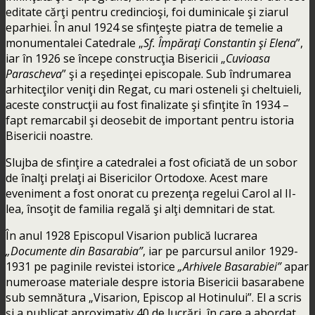
editate cărţi pentru credincioşi, foi duminicale şi ziarul
eparhiei. În anul 1924 se sfinţeşte piatra de temelie a
monumentalei Catedrale „
Sf. Împăraţi Constantin şi Elena
”,
iar în 1926 se începe construcţia Bisericii „
Cuvioasa
Parascheva
” şi a reşedinţei episcopale. Sub îndrumarea
arhitecţilor veniţi din Regat, cu mari osteneli şi cheltuieli,
aceste construcţii au fost finalizate şi sfinţite în 1934 –
fapt remarcabil şi deosebit de important pentru istoria
Bisericii noastre.
Slujba de sfinţire a catedralei a fost oficiată de un sobor
de înalţi prelaţi ai Bisericilor Ortodoxe. Acest mare
eveniment a fost onorat cu prezenţa regelui Carol al II-
lea, însoţit de familia regală şi alţi demnitari de stat.
În anul 1928 Episcopul Visarion publică lucrarea
„Documente din Basarabia”
, iar pe parcursul anilor 1929-
1931 pe paginile revistei istorice
„Arhivele Basarabiei”
apar
numeroase materiale despre istoria Bisericii basarabene
sub semnătura „Visarion, Episcop al Hotinului”. El a scris
şi a publicat aproximativ 40 de lucrări, în care a abordat