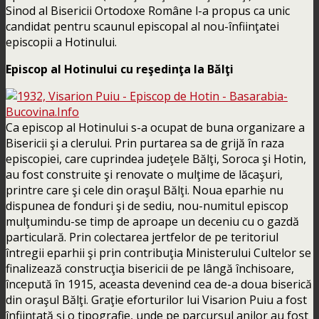
Sinod al Bisericii Ortodoxe Române l-a propus ca unic
candidat pentru scaunul episcopal al nou-înfiinţatei
episcopii a Hotinului.
Episcop al Hotinului cu reşedinţa la Bălţi
Ca episcop al Hotinului s-a ocupat de buna organizare a
Bisericii şi a clerului. Prin purtarea sa de grijă în raza
episcopiei, care cuprindea judeţele Bălţi, Soroca şi Hotin,
au fost construite şi renovate o mulţime de lăcaşuri,
printre care şi cele din oraşul Bălţi. Noua eparhie nu
dispunea de fonduri şi de sediu, nou-numitul episcop
mulţumindu-se timp de aproape un deceniu cu o gazdă
particulară. Prin colectarea jertfelor de pe teritoriul
întregii eparhii şi prin contribuţia Ministerului Cultelor se
finalizează construcţia bisericii de pe lângă închisoare,
începută în 1915, aceasta devenind cea de-a doua biserică
din oraşul Bălţi. Graţie eforturilor lui Visarion Puiu a fost
înfiinţată şi o tipografie, unde pe parcursul anilor au fost